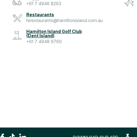
+61 7 4946 8263
Restaurants
hirestaurants@hamiltonisland.com.au
Hamilton Island Golf Club
(Dent Island)
+61 7 4948 9760