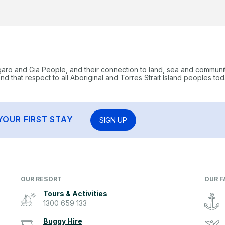
garo and Gia People, and their connection to land, sea and communi
 that respect to all Aboriginal and Torres Strait Island peoples tod
YOUR FIRST STAY
SIGN UP
OUR RESORT
OUR F
Tours & Activities
1300 659 133
Buggy Hire