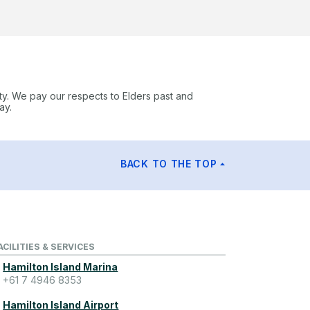
ty. We pay our respects to Elders past and
ay.
BACK TO THE TOP
ACILITIES & SERVICES
Hamilton Island Marina
+61 7 4946 8353
Hamilton Island Airport