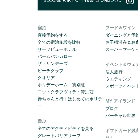
BECOME PART OF #HAMILTONISLAND
宿泊
フード＆ワイン
直接予約をする
ダイニングと予
全ての宿泊施設を比較
お子様滞在＆お
リーフビューホテル
スーパーマーケ
パームバンガロー
ザ・サンデーズ
イベント＆ウェ
ビーチクラブ
法人旅行
クオリア
ウエディング
ホリデーホーム・貸別荘
スポーツイベン
ヨットクラブヴィラ・貸別荘
赤ちゃんと行くはじめてのホリデ
MY アイランド
ー
ブログ
バーチャル世界
遊ぶ
全てのアクティビティを見る
ギフトカード残高 -
グレートバリアリーフ