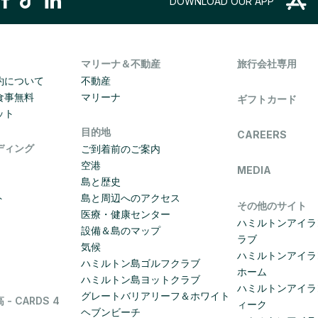
DOWNLOAD OUR APP
マリーナ＆不動産
旅行会社専用
約について
不動産
食事無料
マリーナ
ギフトカード
ット
目的地
CAREERS
ディング
ご到着前のご案内
空港
MEDIA
島と歴史
ト
島と周辺へのアクセス
その他のサイト
医療・健康センター
ハミルトンアイラ
設備＆島のマップ
ラブ
気候
ハミルトンアイラ
ハミルトン島ゴルフクラブ
ホーム
ハミルトン島ヨットクラブ
ハミルトンアイラ
グレートバリアリーフ＆ホワイト
 CARDS 4
ィーク
ヘブンビーチ