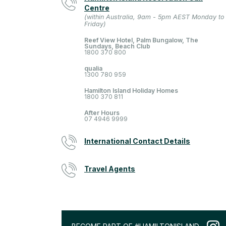
Centre
(within Australia, 9am - 5pm AEST Monday to
Friday)
Reef View Hotel, Palm Bungalow, The
Sundays, Beach Club
1800 370 800
qualia
1300 780 959
Hamilton Island Holiday Homes
1800 370 811
After Hours
07 4946 9999
International Contact Details
Travel Agents