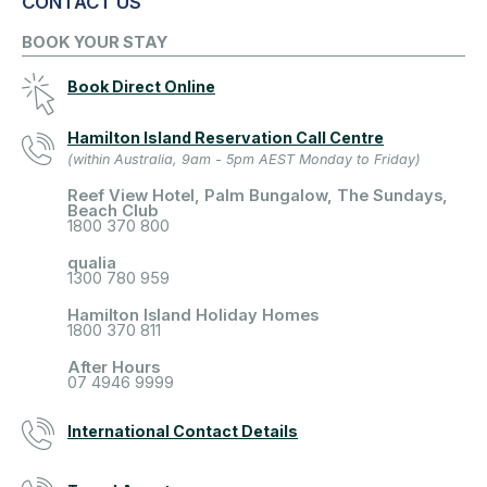
CONTACT US
BOOK YOUR STAY
Book Direct Online
Hamilton Island Reservation Call Centre
(within Australia, 9am - 5pm AEST Monday to Friday)
Reef View Hotel, Palm Bungalow, The Sundays,
Beach Club
1800 370 800
qualia
1300 780 959
Hamilton Island Holiday Homes
1800 370 811
After Hours
07 4946 9999
International Contact Details