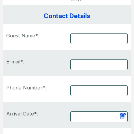
Contact Details
Guest Name*:
E-mail*:
Phone Number*:
Arrival Date*:
Ca