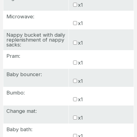
x1
Microwave:
x1
Nappy bucket with daily
replenishment of nappy
x1
sacks:
Pram:
x1
Baby bouncer:
x1
Bumbo:
x1
Change mat:
x1
Baby bath:
x1