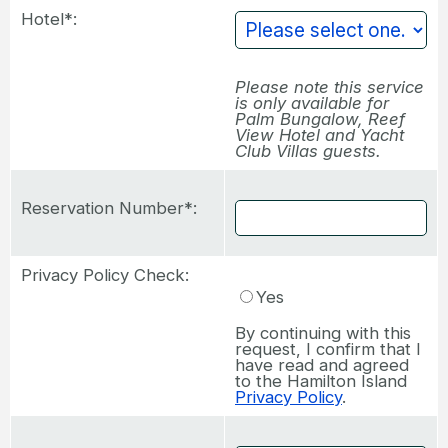
Hotel*:
Please note this service
is only available for
Palm Bungalow, Reef
View Hotel and Yacht
Club Villas guests.
Reservation Number*:
Privacy Policy Check:
Yes
By continuing with this
request, I confirm that I
have read and agreed
to the Hamilton Island
Privacy Policy
.