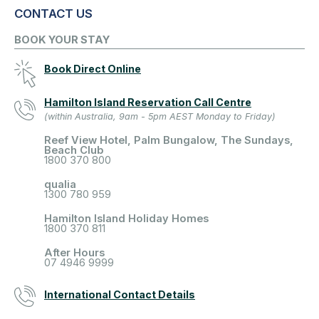
CONTACT US
BOOK YOUR STAY
Book Direct Online
Hamilton Island Reservation Call Centre
(within Australia, 9am - 5pm AEST Monday to Friday)
Reef View Hotel, Palm Bungalow, The Sundays,
Beach Club
1800 370 800
qualia
1300 780 959
Hamilton Island Holiday Homes
1800 370 811
After Hours
07 4946 9999
International Contact Details