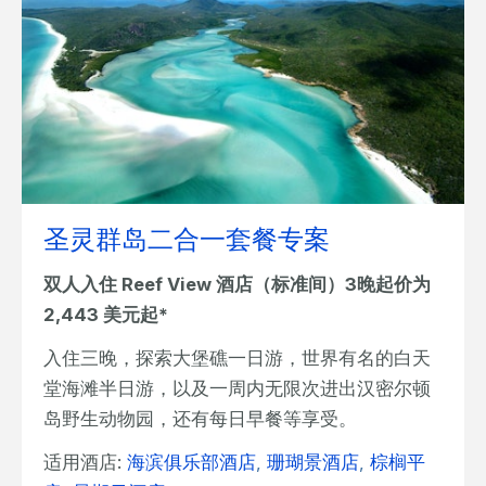
圣灵群岛二合一套餐专案
双人入住 Reef View 酒店（标准间）3晚起价为
2,443 美元起*
入住三晚，探索大堡礁一日游，世界有名的白天
堂海滩半日游，以及一周内无限次进出汉密尔顿
岛野生动物园，还有每日早餐等享受。
适用酒店:
海滨俱乐部酒店
,
珊瑚景酒店
,
棕榈平