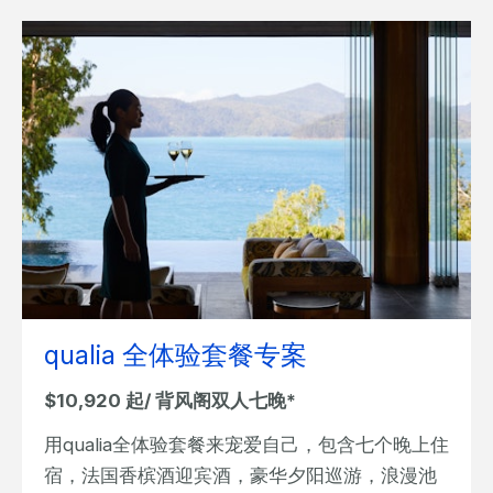
qualia 全体验套餐专案
$10,920 起/ 背风阁双人七晚*
用qualia全体验套餐来宠爱自己，包含七个晚上住
宿，法国香槟酒迎宾酒，豪华夕阳巡游，浪漫池