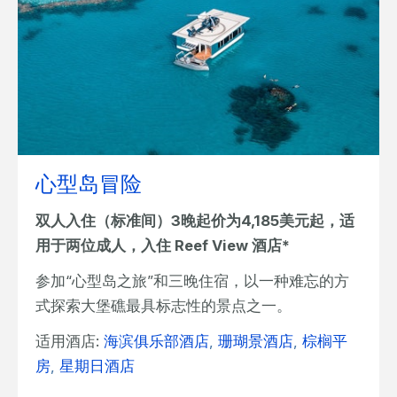
心型岛冒险
双人入住（标准间）3晚起价为4,185美元起，适
用于两位成人，入住 Reef View 酒店*
参加“心型岛之旅”和三晚住宿，以一种难忘的方
式探索大堡礁最具标志性的景点之一。
适用酒店:
海滨俱乐部酒店
,
珊瑚景酒店
,
棕榈平
房
,
星期日酒店