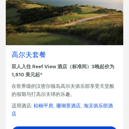
高尔夫套餐
双人入住 Reef View 酒店（标准间）3晚起价为
1,810 美元起*
在世界级的汉密尔顿岛高尔夫俱乐部享受天堂般
的假期与打高尔夫球的乐趣。
适用酒店:
棕榈平房
,
珊瑚景酒店
,
海滨俱乐部酒
店