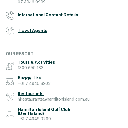
07 4946 9999
International Contact Details
Travel Agents
OUR RESORT
Tours & Activities
1300 659 133
Buggy Hire
+61 7 4946 8263
Restaurants
hirestaurants@hamiltonisland.com.au
Hamilton Island Golf Club
(Dent Island)
+61 7 4948 9760