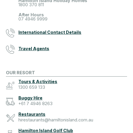
Hamilton Island Holiday Homes
1800 370 811
After Hours
07 4946 9999
International Contact Details
Travel Agents
OUR RESORT
Tours & Activities
1300 659 133
Buggy Hire
+61 7 4946 8263
Restaurants
hirestaurants@hamiltonisland.com.au
Hamilton Island Golf Club