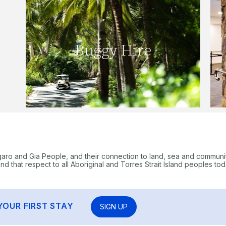
Buggy Hire
READ MORE
garo and Gia People, and their connection to land, sea and communi
 that respect to all Aboriginal and Torres Strait Island peoples tod
YOUR FIRST STAY
SIGN UP