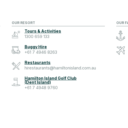
OUR RESORT
OUR F
Tours & Activities
1300 659 133
Buggy Hire
+61 7 4946 8263
Restaurants
hirestaurants@hamiltonisland.com.au
Hamilton Island Golf Club
(Dent Island)
+61 7 4948 9760