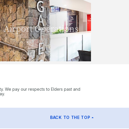
Airport Operations
READ MORE
ty. We pay our respects to Elders past and
ay.
BACK TO THE TOP