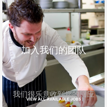
我们很乐意收到您的回应
加入我们的团队
加入我们的团队
如果你有经验，而我们正在寻找适合汉
密尔顿岛的技能，我们很乐意收到您的
回应。
READ MORE
我们很乐意收到您的回应
VIEW ALL AVAILABLE JOBS