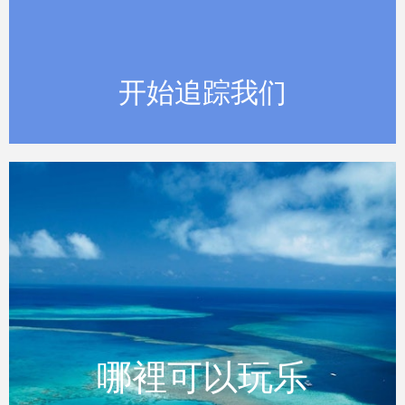
JOIN US
开始追踪我们
岛屿生活
哪裡可以玩乐
哪裡可以玩乐
在休假日享受岛上的生活。沉迷于一些伟大的