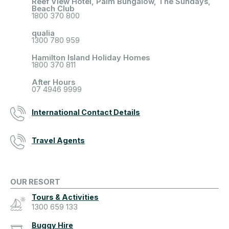
Reef View Hotel, Palm Bungalow, The Sundays,
Beach Club
1800 370 800
qualia
1300 780 959
Hamilton Island Holiday Homes
1800 370 811
After Hours
07 4946 9999
International Contact Details
Travel Agents
OUR RESORT
Tours & Activities
1300 659 133
Buggy Hire