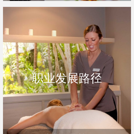
与我们一同成长
职业发展路径
职业发展路径
一个澳大利亚最受欢迎的度假胜地之一，汉密
尔顿岛採用了一个不断成长的团队创造数百名
优秀人才。
READ MORE