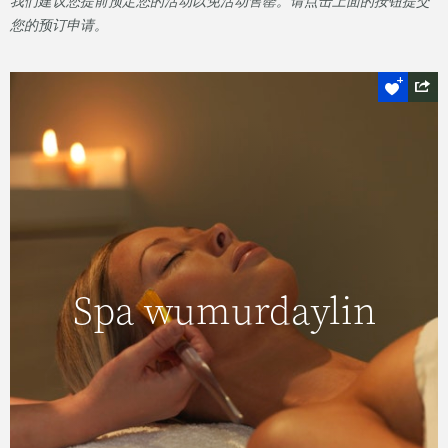
我们建议您提前预定您的活动以免活动售罄。请点击上面的按钮提交
您的预订申请。
尽情享受
Spa wumurdaylin
Spa wumurdaylin
反映其设计之美，Spa wumurdaylin 提供一系
列採用天然澳大利亚产品的疗程。
READ MORE