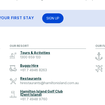
YOUR FIRST STAY
SIGN UP
OUR RESORT
OUR F
Tours & Activities
1300 659 133
Buggy Hire
+61 7 4946 8263
Restaurants
hirestaurants@hamiltonisland.com.au
Hamilton Island Golf Club
(Dent Island)
+61 7 4948 9760