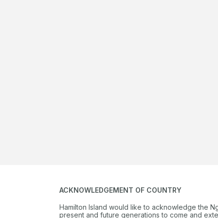
ACKNOWLEDGEMENT OF COUNTRY
Hamilton Island would like to acknowledge the N
present and future generations to come and extend