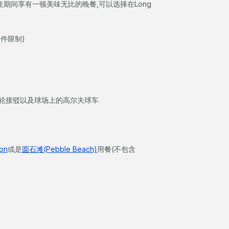
及入住期间享有一顿美味无比的晚餐,可以选择在Long
条件限制)
渡轮接驳以及球场上的高尔夫球车
ion
或是
圆石滩(Pebble Beach)
用餐(不包含