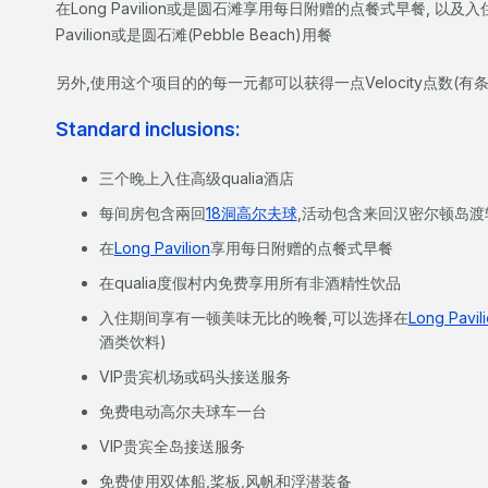
在Long Pavilion或是圆石滩享用每日附赠的点餐式早餐, 以
Pavilion或是圆石滩(Pebble Beach)用餐
另外,使用这个项目的的每一元都可以获得一点Velocity点数(有
Standard inclusions:
三个晚上入住高级qualia酒店
每间房
包含兩回
18洞高尔夫球
,活动包含来回汉密尔顿岛
在
Long Pavilion
享用每日附赠的点餐式早餐
在qualia度假村内免费享用所有非酒精性饮品
入住期间享有一顿美味无比的晚餐,可以选择在
Long Pavil
酒类饮料)
VIP贵宾机场或码头接送服务
免费电动高尔夫球车一台
VIP贵宾全岛接送服务
免费使用双体船,桨板,风帆和浮潜装备