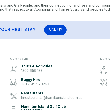
garo and Gia People, and their connection to land, sea and communi
 that respect to all Aboriginal and Torres Strait Island peoples tod
YOUR FIRST STAY
SIGN UP
OUR RESORT
OUR F
Tours & Activities
1300 659 133
Buggy Hire
+61 7 4946 8263
Restaurants
hirestaurants@hamiltonisland.com.au
Hamilton Island Golf Club
(Dent Island)