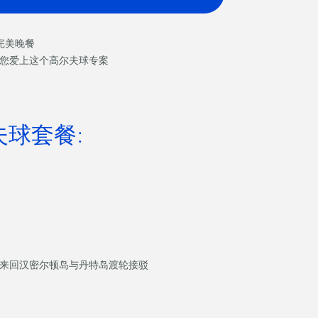
完美晚餐
的您爱上这个高尔夫球专案
夫球套餐:
含来回汉密尔顿岛与丹特岛渡轮接驳