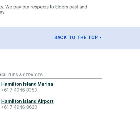
ty. We pay our respects to Elders past and
ay.
BACK TO THE TOP
ACILITIES & SERVICES
Hamilton Island Marina
+61 7 4946 8353
Hamilton Island Airport
+61 7 4946 8620