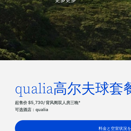
qualia高尔夫球
起售价 $5,730/ 背风阁双人房三晚*
可选酒店：qualia
料金と空室状況