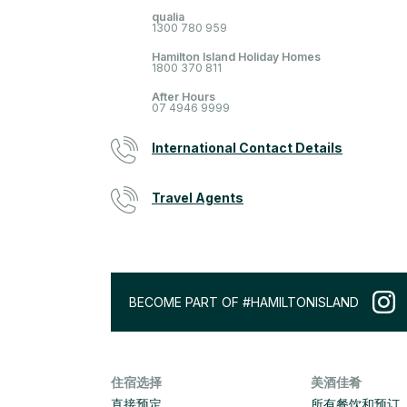
qualia
1300 780 959
Hamilton Island Holiday Homes
1800 370 811
After Hours
07 4946 9999
International Contact Details
Travel Agents
BECOME PART OF #HAMILTONISLAND
住宿选择
美酒佳肴
直接预定
所有餐饮和预订