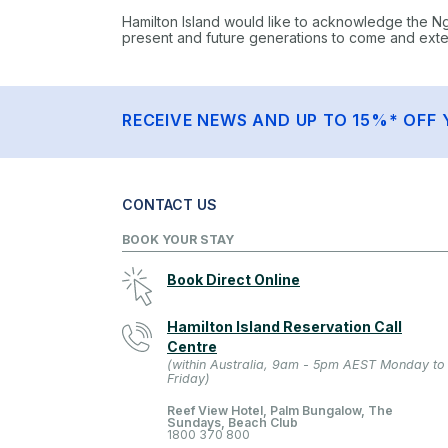
Hamilton Island would like to acknowledge the N
present and future generations to come and extend
RECEIVE NEWS AND UP TO 15%* OFF 
CONTACT US
BOOK YOUR STAY
Book Direct Online
Hamilton Island Reservation Call
Centre
(within Australia, 9am - 5pm AEST Monday to
Friday)
Reef View Hotel, Palm Bungalow, The
Sundays, Beach Club
1800 370 800