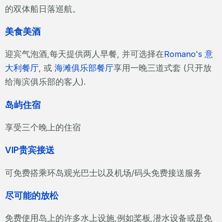
的双体船日落巡航。
美食美酒
迎宾气泡酒,每天提供两人早餐, 并可选择在
Romano's 意
大利餐厅
, 或
海滩俱乐部餐厅
享用一晚三道式套 (只开放
给海滨俱乐部的客人).
岛屿住宿
享受三个晚上的住宿
VIP贵宾接送
可免费搭乘环岛观光巴士以及机场/码头免费接送服务
尽可能的放松
免费使用岛上的许多水上设施,例如桨板,潜水设备或是免