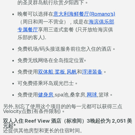
的圣灵群岛航行欣赏夕阳西下 ▫
晚餐可以选择在
意大利海鲜餐厅(Romano’s)
（周日和周一不营业） , 或是在
海滨俱乐部
专属餐厅
享用三道式套餐 (只开放给海滨俱
乐部的客人).
免费机场/码头接送服务前往您入住的酒店 ▫
免费无线网络在全岛指定位置▫
免费使用
双体船
,
桨板
,
风帆
和
浮潜装备
▫
可免费搭乘环岛观光巴士 ▫
免费使用
健身房
,spa池,桑拿房,
网球
,篮球 ▫
另外,别忘了使用这个项目的的每一元都可以获得三点
Velocity点数(有条件限制) ▫
双人入住 Reef View 酒店（标准间）3晚起价为 2,051 美
元起*
还提供其他房型和更长的住宿时间。