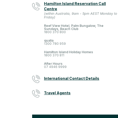
Hamilton Island Reservation Call
Centre
(within Australia, 9am - 5pm AEST Monday to
Friday)
Reef View Hotel, Palm Bungalow, The
Sundays, Beach Club
1800 370 800
qualia
1300 780 959
Hamilton Island Holiday Homes
1800 370 811
After Hours
07 4946 9999
International Contact Details
Travel Agents