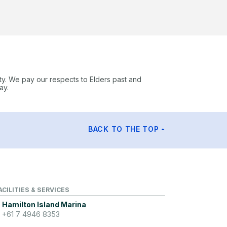
ty. We pay our respects to Elders past and
ay.
BACK TO THE TOP
ACILITIES & SERVICES
Hamilton Island Marina
+61 7 4946 8353