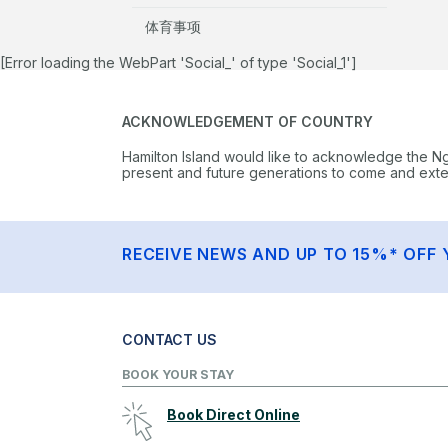
体育事项
[Error loading the WebPart 'Social_' of type 'Social_1']
ACKNOWLEDGEMENT OF COUNTRY
Hamilton Island would like to acknowledge the N
present and future generations to come and extend
RECEIVE NEWS AND UP TO 15%* OFF 
CONTACT US
BOOK YOUR STAY
Book Direct Online