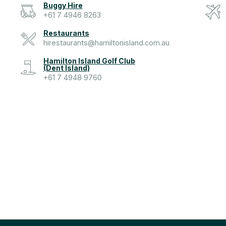
Buggy Hire
+61 7 4946 8263
Restaurants
hirestaurants@hamiltonisland.com.au
Hamilton Island Golf Club
(Dent Island)
+61 7 4948 9760