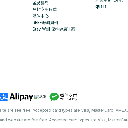
圣灵群岛
qualia
岛屿应用程式
媒体中心
REEF珊瑚期刊
Stay Well 保持健康计画
site are fee free. Accepted card types are Visa, MasterCard, AMEX
land website are fee free. Accepted card types are Visa, MasterCa