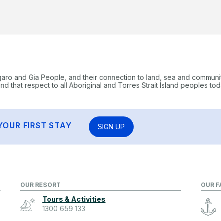
garo and Gia People, and their connection to land, sea and communi
 that respect to all Aboriginal and Torres Strait Island peoples tod
YOUR FIRST STAY
SIGN UP
OUR RESORT
OUR F
Tours & Activities
1300 659 133