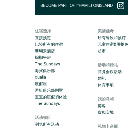
BECOME PART OF #HAMILTONISLAND
住宿选择
美酒佳肴
直接预定
所有餐饮和预订
比较所有的住宿
儿童住宿&用餐
珊瑚景酒店
超市
棕榈平房
The Sundays
活动和婚礼
海滨俱乐部
商务会议活动
qualia
婚礼
度假屋
体育事项
游艇俱乐部别墅
宝宝的渡假初体验
我的岛屿
The Sundays
博客
虚拟实境
活动项目
浏览所有活动
礼物卡余额