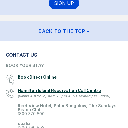
SIGN UP
BACK TO THE TOP
CONTACT US
BOOK YOUR STAY
Book Direct Online
Hamilton Island Reservation Call Centre
(within Australia, 9am - 5pm AEST Monday to Friday)
Reef View Hotel, Palm Bungalow, The Sundays,
Beach Club
1800 370 800
qualia
1300 780 959