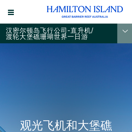
汉密尔顿岛飞行公司-直升机/
渡轮大堡礁珊瑚世界一日游
观光飞机和大堡礁