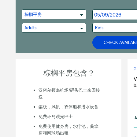
棕榈平房
Adults
Kids
CHECK AVAILABI
P
棕榈平房包含？
V
b
汉密尔顿岛机场/码头巴士来回接
送
桨板，风帆，双体船和潜水设备
免费环岛观光巴士
J
免费使用健身房，水疗池，桑拿
房和网球场出租