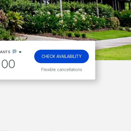
FANTS
CHECK AVAILABILITY
00
Kids stay and eat free*