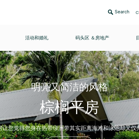
Search
C
活动和婚礼
码头区 ＆房地产
明亮又简洁的风格
棕榈平房
房让您觉得您身在热带绿洲带其实距离海滩和泳池却又仅