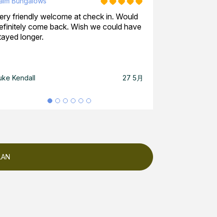
alm Bungalows
Palm Bungalows
ery friendly welcome at check in. Would
We had a brilli
efinitely come back. Wish we could have
fault a single pa
tayed longer.
uke Kendall
27 5月
Mitchell Rae
LAN