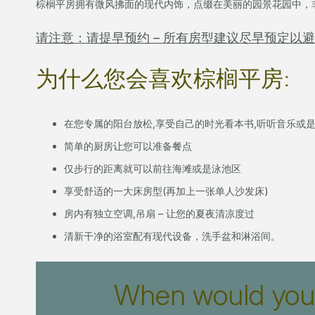
棕榈平房拥有微风拂面的现代内饰，点缀在美丽的园景花园中，
请注意：请提早预约 – 所有房型建议尽早预定以
为什么您会喜欢棕榈平房:
在您专属的阳台放松,享受自己的时光看本书,听听音乐或
简单的厨房让您可以准备餐点
仅步行的距离就可以前往海滩或是泳池区
享受舒适的一大床房型(再加上一张单人沙发床)
房内有独立空调,吊扇 – 让您的夏夜清凉度过
清新干净的浴室配有现代设备，洗手盆和淋浴间。
When would you l