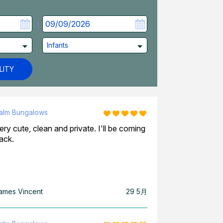
Infants
LITY
alm Bungalows
Palm Bungalows
ery cute, clean and private. I'll be coming
Fantastic servic
ack.
ames Vincent
29 5月
Steven & Stepha