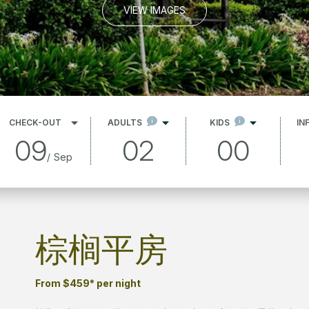
VIEW IMAGES
CHECK-OUT
ADULTS
KIDS
IN
09
02
00
/
Sep
棕榈平房
From $459* per night