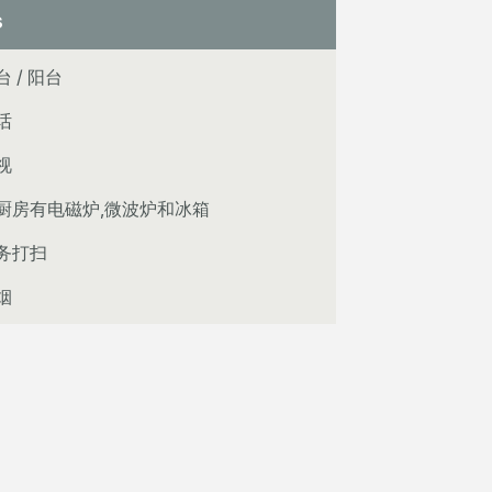
s
台 / 阳台
话
视
厨房有电磁炉,微波炉和冰箱
务打扫
烟