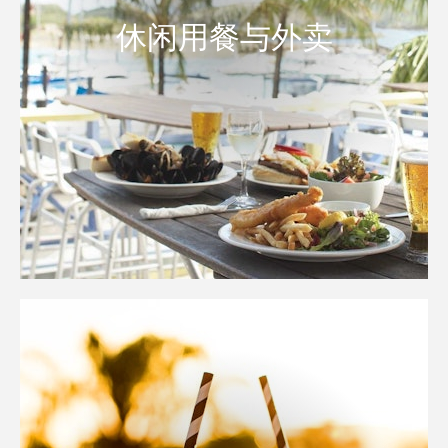
休闲用餐与外卖
休闲用餐与外卖
让您的假期尽可能舒适悠闲，汉密尔顿岛提供一系列选择，您可以享
用美味的轻食和咖啡。
了解更多