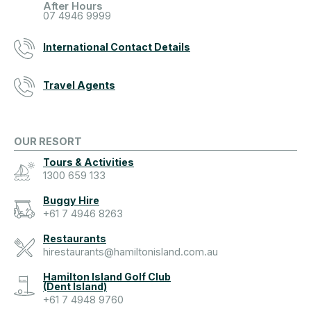
After Hours
07 4946 9999
International Contact Details
Travel Agents
OUR RESORT
Tours & Activities
1300 659 133
Buggy Hire
+61 7 4946 8263
Restaurants
hirestaurants@hamiltonisland.com.au
Hamilton Island Golf Club
(Dent Island)
+61 7 4948 9760