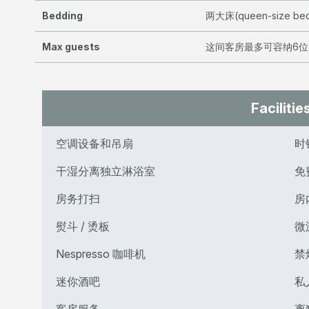
Bedding
两大床(queen-size be
Max guests
这间客房最多可容纳6
Facilitie
空调设备和吊扇
时
干湿分离独立淋浴室
免
房务打扫
房
熨斗 / 烫板
微
Nespresso 咖啡机
禁
迷你酒吧
私
客房服务
离