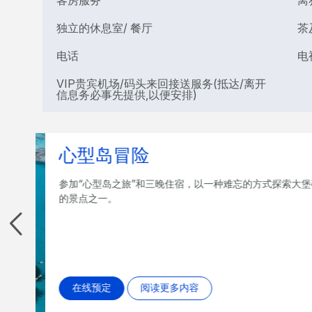
独立的休息室/ 餐厅
茶
电话
电
VIP贵宾机场/码头来回接送服务(抵达/离开
信息务必事先提供,以便安排)
圣灵群岛二
标志性
入住三晚，探索大堡礁
内无限次进出汉密尔顿
在线预定
阅读