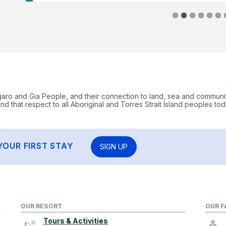
garo and Gia People, and their connection to land, sea and communi
 that respect to all Aboriginal and Torres Strait Island peoples tod
YOUR FIRST STAY
SIGN UP
OUR RESORT
OUR F
Tours & Activities