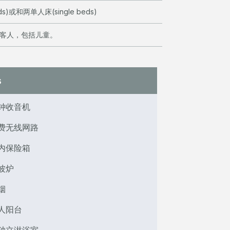
ds)或和两单人床(single beds)
位客人，包括儿童。
s
钟收音机
费无线网路
内保险箱
波炉
烟
人阳台
独立淋浴室