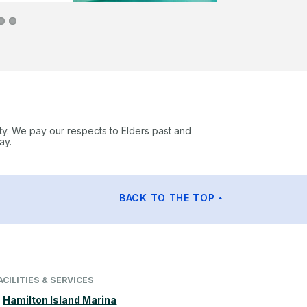
ty. We pay our respects to Elders past and
ay.
BACK TO THE TOP
ACILITIES & SERVICES
Hamilton Island Marina