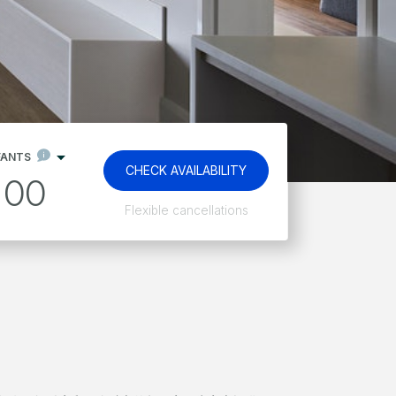
FANTS
CHECK AVAILABILITY
00
Kids stay and eat free*