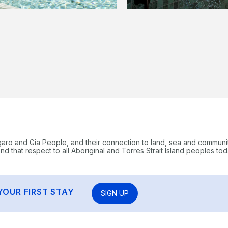
garo and Gia People, and their connection to land, sea and communi
 that respect to all Aboriginal and Torres Strait Island peoples tod
YOUR FIRST STAY
SIGN UP