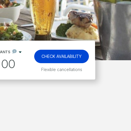
FANTS
CHECK AVAILABILITY
00
Kids stay and eat free*