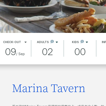
CHECK-OUT
ADULTS
KIDS
IN
09
02
00
/
Sep
Marina Tavern