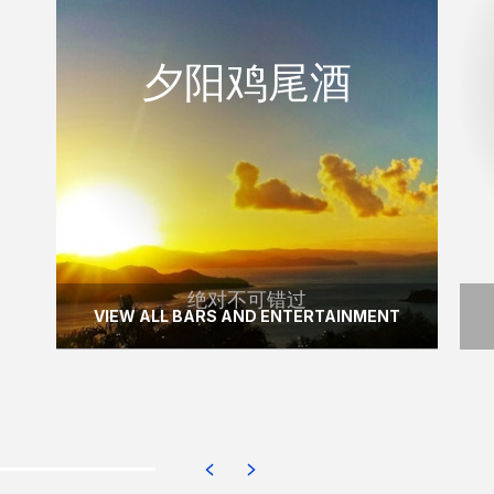
夕阳鸡尾酒
夕阳鸡尾酒
体验壮观的日落与在手的一杯小酌，在汉密
尔顿岛着名的独树山眺望亭。
READ MORE
绝对不可错过
VIEW ALL BARS AND ENTERTAINMENT