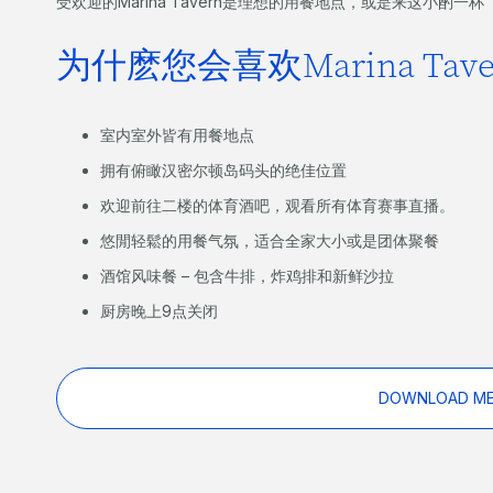
受欢迎的Marina Tavern是理想的用餐地点，或是来这小酌一杯
为什麽您会喜欢Marina Tave
室内室外皆有用餐地点
拥有俯瞰汉密尔顿岛码头的绝佳位置
欢迎前往二楼的体育酒吧，观看所有体育赛事直播。
悠閒轻鬆的用餐气氛，适合全家大小或是团体聚餐
酒馆风味餐 – 包含牛排，炸鸡排和新鲜沙拉
厨房晚上9点关闭
DOWNLOAD M