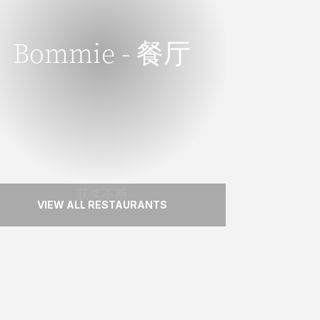
Bommie - 餐厅
Bommie - 餐厅
新鲜的时令菜单，倚着水岸，Bommie是汉
密尔顿岛最令人难忘的用餐地点之一。
READ MORE
获奖不断
VIEW ALL RESTAURANTS