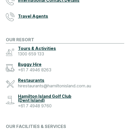
International Contact Details
Travel Agents
OUR RESORT
Tours & Activities
1300 659 133
Buggy Hire
+61 7 4946 8263
Restaurants
hirestaurants@hamiltonisland.com.au
Hamilton Island Golf Club
(Dent Island)
+61 7 4948 9760
OUR FACILITIES & SERVICES