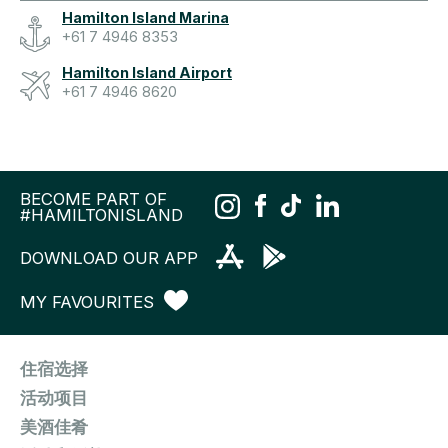
Hamilton Island Marina
+61 7 4946 8353
Hamilton Island Airport
+61 7 4946 8620
BECOME PART OF
#HAMILTONISLAND
DOWNLOAD OUR APP
MY FAVOURITES
住宿选择
活动项目
美酒佳肴