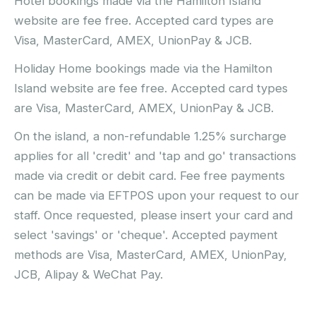
Hotel bookings made via the Hamilton Island
website are fee free. Accepted card types are
Visa, MasterCard, AMEX, UnionPay & JCB.
Holiday Home bookings made via the Hamilton
Island website are fee free. Accepted card types
are Visa, MasterCard, AMEX, UnionPay & JCB.
On the island, a non-refundable 1.25% surcharge
applies for all 'credit' and 'tap and go' transactions
made via credit or debit card. Fee free payments
can be made via EFTPOS upon your request to our
staff. Once requested, please insert your card and
select 'savings' or 'cheque'. Accepted payment
methods are Visa, MasterCard, AMEX, UnionPay,
JCB, Alipay & WeChat Pay.