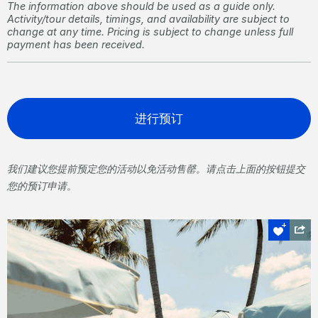
The information above should be used as a guide only.
Activity/tour details, timings, and availability are subject to
change at any time. Pricing is subject to change unless full
payment has been received.
进行预订
我们建议您提前预定您的活动以免活动售罄。请点击上面的按钮提交
您的预订申请。