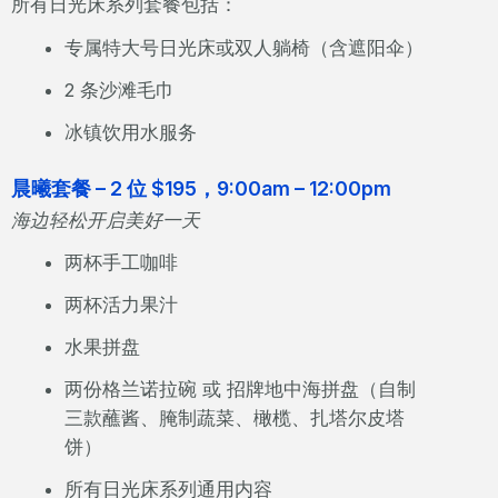
所有日光床系列套餐包括：
专属特大号日光床或双人躺椅（含遮阳伞）
2 条沙滩毛巾
冰镇饮用水服务
晨曦套餐 – 2 位 $195，9:00am – 12:00pm
海边轻松开启美好一天
两杯手工咖啡
两杯活力果汁
水果拼盘
两份格兰诺拉碗 或 招牌地中海拼盘（自制
三款蘸酱、腌制蔬菜、橄榄、扎塔尔皮塔
饼）
所有日光床系列通用内容