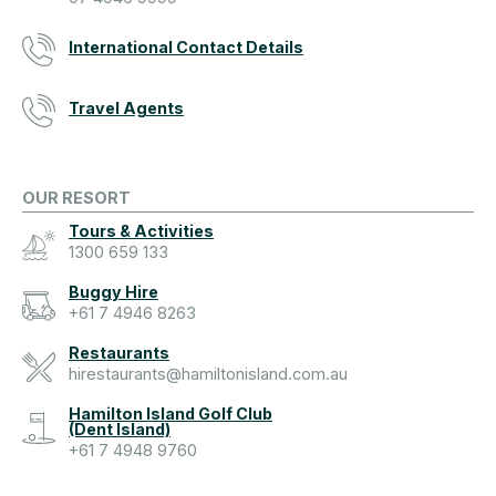
International Contact Details
Travel Agents
OUR RESORT
Tours & Activities
1300 659 133
Buggy Hire
+61 7 4946 8263
Restaurants
hirestaurants@hamiltonisland.com.au
Hamilton Island Golf Club
(Dent Island)
+61 7 4948 9760