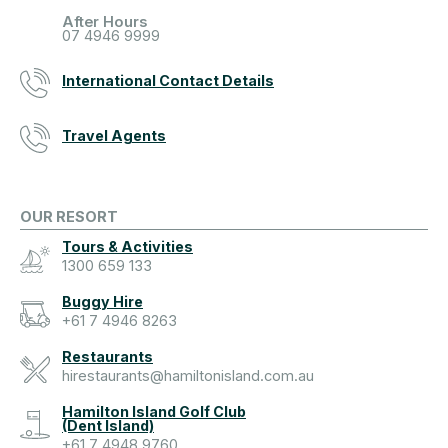
After Hours
07 4946 9999
International Contact Details
Travel Agents
OUR RESORT
Tours & Activities
1300 659 133
Buggy Hire
+61 7 4946 8263
Restaurants
hirestaurants@hamiltonisland.com.au
Hamilton Island Golf Club
(Dent Island)
+61 7 4948 9760