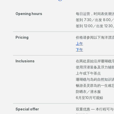
Opening hours
每日运营，时间表依潮
签到 7:30／出发 8:00／
签到 12:00／出发 12:30
Pricing
价格请参阅以下海洋漂
上午
下午
Inclusions
在两处原始沿岸珊瑚礁
使用浮潜装备及浮力辅
上午或下午茶点
珊瑚礁与岛屿自然知识
畅游圣灵群岛的一生难
防晒衣／潜水服
6月至10月可观鲸
Special offer
双重优惠 — 本行程可与任意