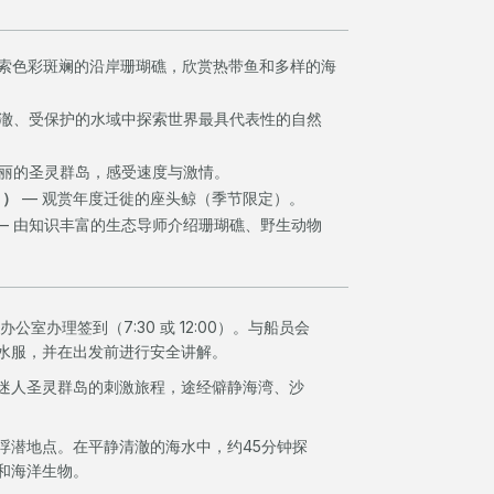
探索色彩斑斓的沿岸珊瑚礁，欣赏热带鱼和多样的海
清澈、受保护的水域中探索世界最具代表性的自然
壮丽的圣灵群岛，感受速度与激情。
月）
— 观赏年度迁徙的座头鲸（季节限定）。
— 由知识丰富的生态导师介绍珊瑚礁、野生动物
ing 办公室办理签到（7:30 或 12:00）。与船员会
水服，并在出发前进行安全讲解。
迷人圣灵群岛的刺激旅程，途经僻静海湾、沙
浮潜地点。在平静清澈的海水中，约45分钟探
和海洋生物。