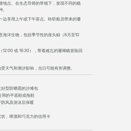
潜地点。在生态导师的带领下，发现不同的礁
种。
一边享用上午或下午茶点。聆听船员带来的珊
。
意海洋生物，包括季节性的座头鲸（6月至10
2:00 或 16:30），带着难忘的珊瑚礁冒险回
均受天气和潮汐影响，当日可能有所调整。
友好型防晒霜的沙滩包
景台步行用的平底鞋或拖鞋
于防风及游泳后保暖
软饮、啤酒和巧克力的信用卡
！