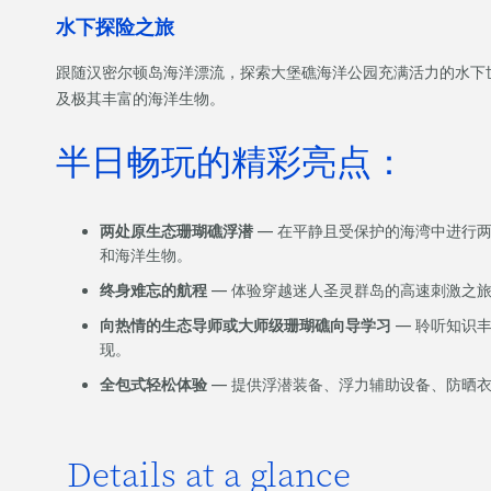
水下探险之旅
跟随汉密尔顿岛海洋漂流，探索大堡礁海洋公园充满活力的水下
及极其丰富的海洋生物。
半日畅玩的精彩亮点：
两处原生态珊瑚礁浮潜
— 在平静且受保护的海湾中进行
和海洋生物。
终身难忘的航程
— 体验穿越迷人圣灵群岛的高速刺激之
向热情的生态导师或大师级珊瑚礁向导学习
— 聆听知识
现。
全包式轻松体验
— 提供浮潜装备、浮力辅助设备、防晒
Details at a glance