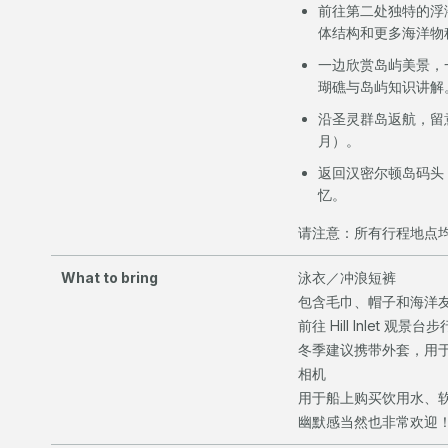
前往第二处独特的浮
体结构和更多海洋物
一边欣赏岛屿美景，
瑚礁与岛屿知识讲解
沿圣灵群岛返航，留
月）。
返回汉密尔顿岛码头（1
忆。
请注意：所有行程地点
What to bring
泳衣／冲浪短裤
包含毛巾、帽子和海洋
前往 Hill Inlet 观
冬季建议携带外套，用
相机
用于船上购买饮用水、
幽默感当然也非常欢迎