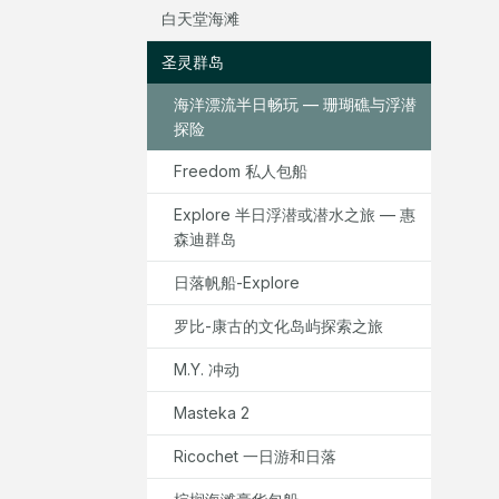
白天堂海滩
圣灵群岛
海洋漂流半日畅玩 — 珊瑚礁与浮潜
探险
Freedom 私人包船
Explore 半日浮潜或潜水之旅 — 惠
森迪群岛
日落帆船-Explore
罗比-康古的文化岛屿探索之旅
M.Y. 冲动
Masteka 2
Ricochet 一日游和日落