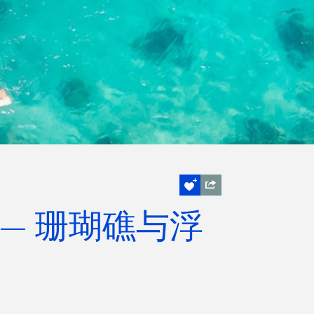
— 珊瑚礁与浮