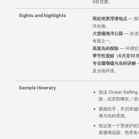
9折优惠。
Sights and highlights
两处绝美浮潜地点
— 
洋生物。
大堡礁海洋公园
— 在
奇观之一。
高速岛屿探险
— 环绕
季节性观鲸（6月至10
专业珊瑚礁与岛屿讲解
及当地环境。
Sample itinerary
抵达 Ocean Raft
面，试穿防晒衣／潜
紧握扶手，开启穿越
滩与岛屿景观。
抵达第一个受保护的
索珊瑚花园、热带鱼