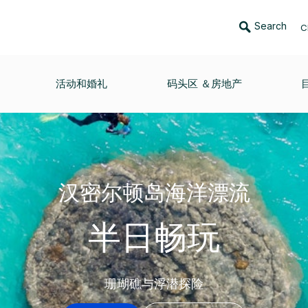
Search
C
活动和婚礼
码头区 ＆房地产
汉密尔顿岛海洋漂流
半日畅玩
珊瑚礁与浮潜探险