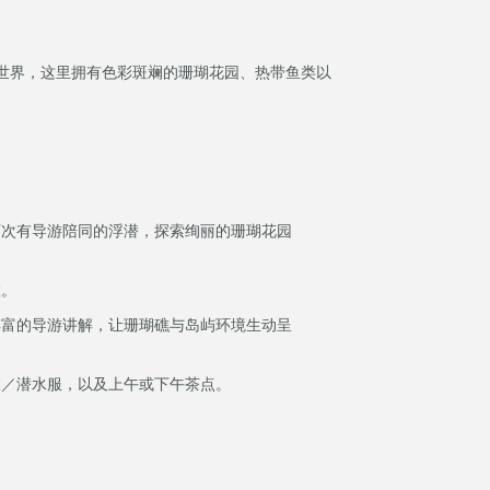
世界，这里拥有色彩斑斓的珊瑚花园、热带鱼类以
两次有导游陪同的浮潜，探索绚丽的珊瑚花园
旅。
丰富的导游讲解，让珊瑚礁与岛屿环境生动呈
衣／潜水服，以及上午或下午茶点。