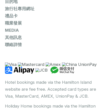
目的地
旅行社專用網址
禮品卡
職業發展
MEDIA
其他訊息
聯絡詳情
Hotel bookings made via the Hamilton Island
website are fee free. Accepted card types are
Visa, MasterCard, AMEX, UnionPay & JCB.
Holiday Home bookings made via the Hamilton