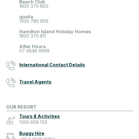
Beach Club
1800 370 800
qualia
1300 780 959
Hamilton Island Holiday Homes
1800 370 811
After Hours
07 4946 9999
International Contact Details
Travel Agents
OUR RESORT
Tours & Activities
1300 659 133
Buggy Hire