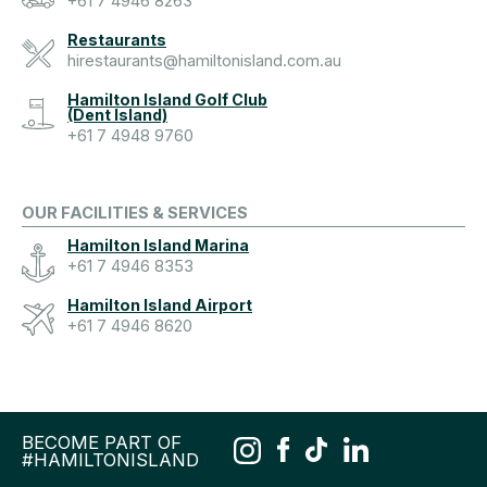
+61 7 4946 8263
Restaurants
hirestaurants@hamiltonisland.com.au
Hamilton Island Golf Club
(Dent Island)
+61 7 4948 9760
OUR FACILITIES & SERVICES
Hamilton Island Marina
+61 7 4946 8353
Hamilton Island Airport
+61 7 4946 8620
BECOME PART OF
#HAMILTONISLAND