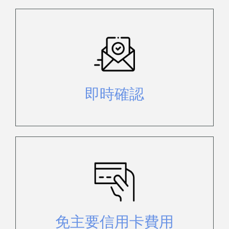
只需支付 20% 的訂金，即可立即確
保您的預訂。有關政策請參閱預訂條
件頁面。
即時確認
Visa、萬事達卡、銀聯國際卡或
AMEX 免收信用卡費用
免主要信用卡費用