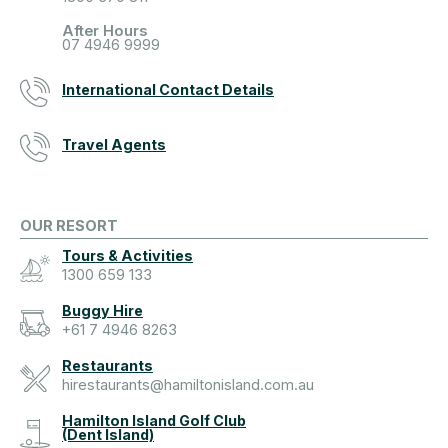
After Hours
07 4946 9999
International Contact Details
Travel Agents
OUR RESORT
Tours & Activities
1300 659 133
Buggy Hire
+61 7 4946 8263
Restaurants
hirestaurants@hamiltonisland.com.au
Hamilton Island Golf Club
(Dent Island)