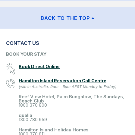
BACK TO THE TOP
CONTACT US
BOOK YOUR STAY
Book Direct Online
Hamilton Island Reservation Call Centre
(within Australia, 9am - 5pm AEST Monday to Friday)
Reef View Hotel, Palm Bungalow, The Sundays,
Beach Club
1800 370 800
qualia
1300 780 959
Hamilton Island Holiday Homes
1800 370 811