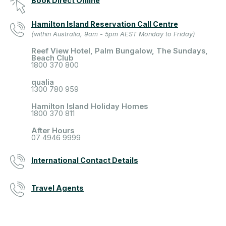
Book Direct Online
Hamilton Island Reservation Call Centre
(within Australia, 9am - 5pm AEST Monday to Friday)
Reef View Hotel, Palm Bungalow, The Sundays,
Beach Club
1800 370 800
qualia
1300 780 959
Hamilton Island Holiday Homes
1800 370 811
After Hours
07 4946 9999
International Contact Details
Travel Agents