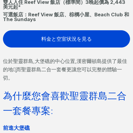
雙人入住 Reef View 飯店（標準間）3晚起價為 2,443
美元起*
可選飯店：Reef View 飯店、棕櫚小屋、Beach Club 和
The Sundays
料金と空室状況を見る
位於聖靈群島,大堡礁的中心位置,漢密爾頓島提供了最佳
的地點̥而聖靈群島二合一套餐更讓您可以完整的體驗一
切。
為什麼您會喜歡聖靈群島二合
一套餐專案:
前進大堡礁