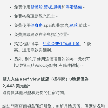
免費使用
雙體船
,
槳板
,
風帆
和
浮潛裝備
▫
免費搭乘環島觀光巴士 ▫
免費使用
健身房
,spa池,桑拿房,
網球
,籃球 ▫
免費無線網路在全島指定位置▫
指定地點可享「
兒童免費住宿與用餐
」^ 優
惠。適用條款與細則。
另外, 別忘了使用這個項目的的每一元都可
以獲得三點Velocity點數(有條件限制) ▫
雙人入住 Reef View 飯店（標準間）3晚起價為
2,443 美元起*
還提供其他房型和更長的住宿時間。
請訪問漢密爾頓島預訂引擎，瞭解具體房價、供應情况和