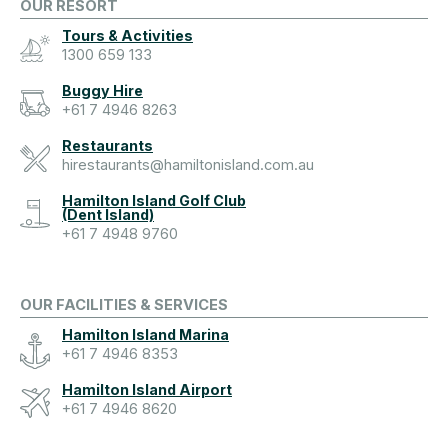
OUR RESORT
Tours & Activities
1300 659 133
Buggy Hire
+61 7 4946 8263
Restaurants
hirestaurants@hamiltonisland.com.au
Hamilton Island Golf Club
(Dent Island)
+61 7 4948 9760
OUR FACILITIES & SERVICES
Hamilton Island Marina
+61 7 4946 8353
Hamilton Island Airport
+61 7 4946 8620