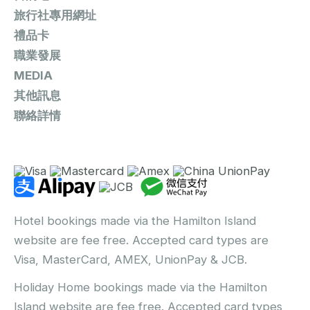
旅行社專用網址
禮品卡
職業發展
MEDIA
其他訊息
聯絡詳情
Hotel bookings made via the Hamilton Island
website are fee free. Accepted card types are
Visa, MasterCard, AMEX, UnionPay & JCB.
Holiday Home bookings made via the Hamilton
Island website are fee free. Accepted card types