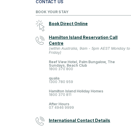
CONTACT US
BOOK YOUR STAY
Book Direct Online
Hamilton Island Reservation Call
Centre
(within Australia, 9am - 5pm AEST Monday to
Friday)
Reef View Hotel, Palm Bungalow, The
Sundays, Beach Club
1800 370 800
qualia
1300 780 959
Hamilton Island Holiday Homes
1800 370 811
After Hours
07 4946 9999
International Contact Details