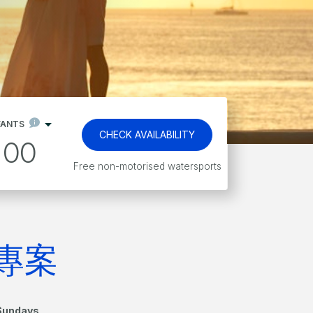
FANTS
CHECK AVAILABILITY
00
Free non-motorised watersports
專案
undays