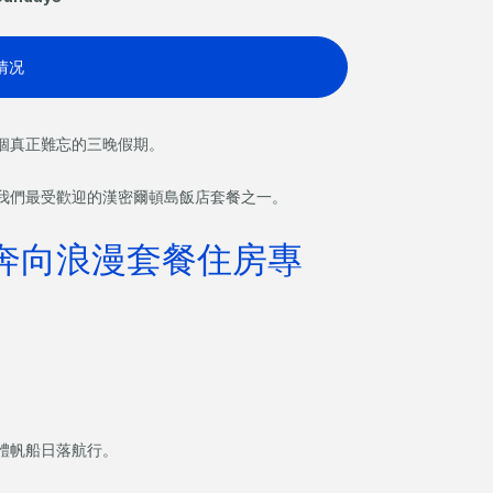
情况
個真正難忘的三晚假期。
我們最受歡迎的漢密爾頓島飯店套餐之一。
奔向浪漫套餐住房專
體帆船日落航行。