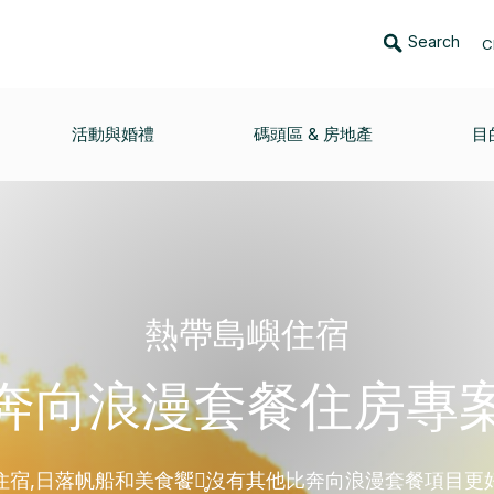
Search
C
活動與婚禮
碼頭區 & 房地產
目
熱帶島嶼住宿
奔向浪漫套餐住房專
住宿,日落帆船和美食饗宴̥沒有其他比奔向浪漫套餐項目更