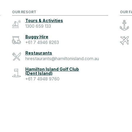
OUR RESORT
OUR F
Tours & Activities
1300 659 133
Buggy Hire
+61 7 4946 8263
Restaurants
hirestaurants@hamiltonisland.com.au
Hamilton Island Golf Club
(Dent Island)
+61 7 4948 9760