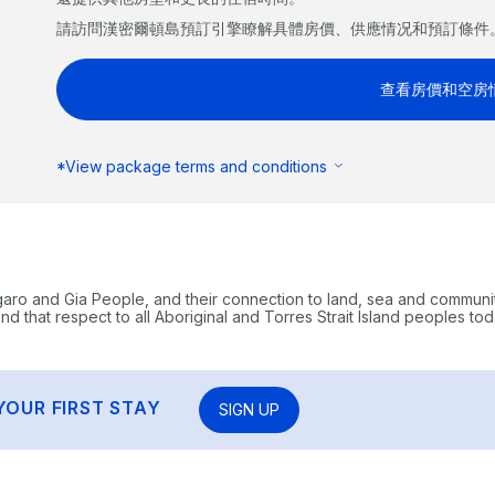
請訪問漢密爾頓島預訂引擎瞭解具體房價、供應情况和預訂條件
查看房價和空房
*View package terms and conditions
garo and Gia People, and their connection to land, sea and communi
 that respect to all Aboriginal and Torres Strait Island peoples tod
YOUR FIRST STAY
SIGN UP