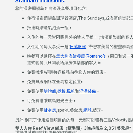
Standard inclusions:
您的漢密爾頓島奔向浪漫套餐項目包含:
住宿漢密爾頓島珊瑚景酒店,The Sundays,或海濱俱樂部三
抵達時贈送氣泡酒一瓶 ▫
入住的每一天皆附贈豐盛的雙人早餐 ▫（海濱俱樂部的客
入住期間每人享受一趟‘
日落帆船
’帶您在美麗的聖靈群島航
晚餐可以選擇在
意大利海鮮餐廳(Romano’s
（周日和週一
道式套餐, (只開放給海濱俱樂部的客人)▫
免費機場/碼頭接送服務前往您入住的酒店 ▫
免費無線網絡在全島指定位置▫
免費使用
雙體船
,
槳板
,
風帆
和
浮潛裝備
▫
可免費搭乘環島觀光巴士 ▫
免費使用
健身房
,spa池,桑拿房,
網球
,籃球▫
另外,別忘了使用這個項目的的每一元都可以獲得三點Velocity點數
雙人入住 Reef View 飯店（標準間）3晚起價為 2,051 美元起*
還提供其他房型和更長的住宿時間。