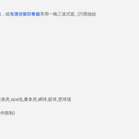
廳
，或
海灘俱樂部餐廳
享用一晚三道式套, (只開放給
,spa池,桑拿房,網球,籃球,壁球場
條件限制)