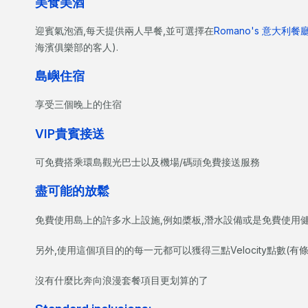
美食美酒
迎賓氣泡酒,每天提供兩人早餐,並可選擇在
Romano's 意大利餐
海濱俱樂部的客人).
島嶼住宿
享受三個晚上的住宿
VIP貴賓接送
可免費搭乘環島觀光巴士以及機場/碼頭免費接送服務
盡可能的放鬆
免費使用島上的許多水上設施,例如槳板,潛水設備或是免費使用健身房
另外,使用這個項目的的每一元都可以獲得三點Velocity點數(有
沒有什麼比奔向浪漫套餐項目更划算的了