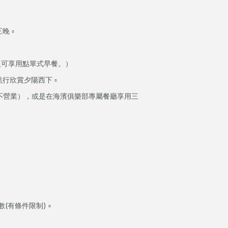
晚 ▫
人可享用點單式早餐。）
行欣賞夕陽西下 ▫
不營業），或是在海濱俱樂部專屬餐廳享用三
(有條件限制) ▫