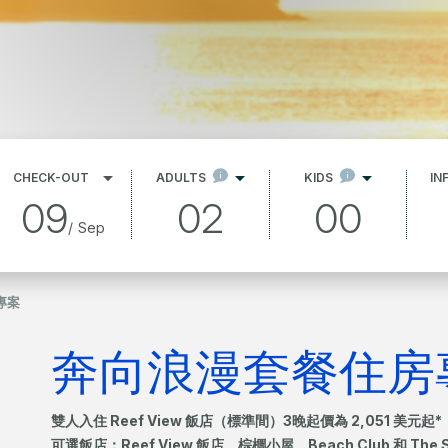
CHECK-OUT
ADULTS
KIDS
IN
09
02
00
/
Sep
專案
奔向浪漫套餐住房
雙人入住 Reef View 飯店（標準間）3晚起價為 2,051 美元起*
可選飯店：Reef View 飯店、棕櫚小屋、Beach Club 和 The S