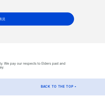
。
情况
ty. We pay our respects to Elders past and
ay.
BACK TO THE TOP