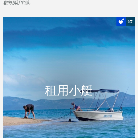
您的預訂申請。
逃離喧囂
租用小艇
租用小艇
參觀隱蔽的洞穴，或看魟魚海龜在海面下遨
遊，或只是放鬆和享受。
READ MORE