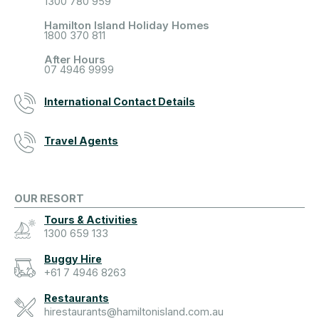
1300 780 959
Hamilton Island Holiday Homes
1800 370 811
After Hours
07 4946 9999
International Contact Details
Travel Agents
OUR RESORT
Tours & Activities
1300 659 133
Buggy Hire
+61 7 4946 8263
Restaurants
hirestaurants@hamiltonisland.com.au