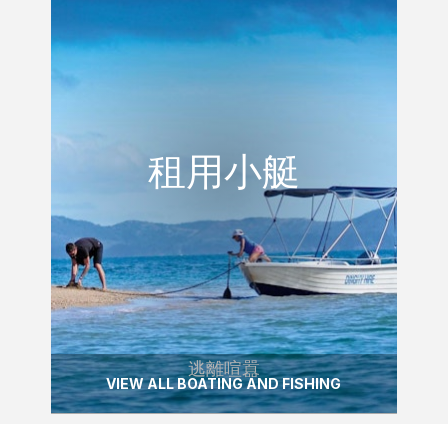
逃離喧囂
租用小艇
租用小艇
參觀隱蔽的洞穴，或看魟魚海龜在海面下遨
遊，或只是放鬆和享受。
READ MORE
逃離喧囂
VIEW ALL BOATING AND FISHING