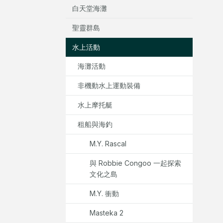
白天堂海灘
聖靈群島
水上活動
海灘活動
非機動水上運動裝備
水上摩托艇
租船與海釣
M.Y. Rascal
與 Robbie Congoo 一起探索
文化之島
M.Y. 衝動
Masteka 2