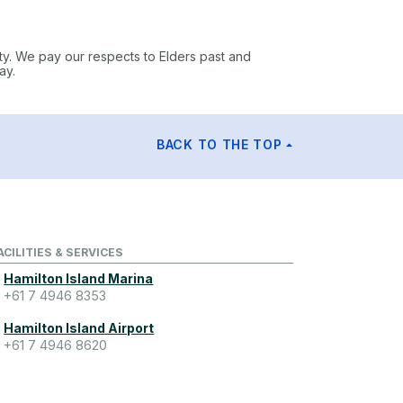
ty. We pay our respects to Elders past and
ay.
BACK TO THE TOP
ACILITIES & SERVICES
Hamilton Island Marina
+61 7 4946 8353
Hamilton Island Airport
+61 7 4946 8620