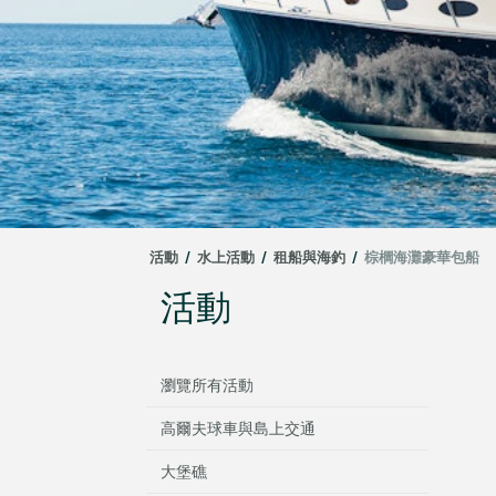
活動
/
水上活動
/
租船與海釣
/
棕櫚海灘豪華包船
活動
瀏覽所有活動
高爾夫球車與島上交通
大堡礁