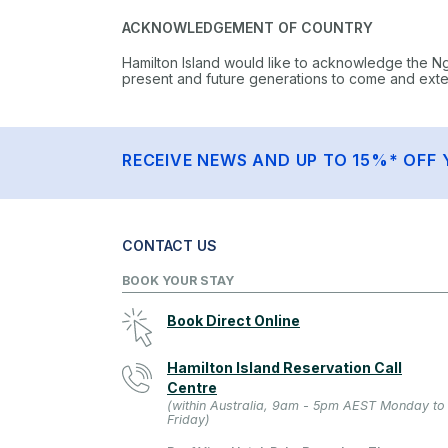
ACKNOWLEDGEMENT OF COUNTRY
Hamilton Island would like to acknowledge the N
present and future generations to come and extend
RECEIVE NEWS AND UP TO 15%* OFF 
CONTACT US
BOOK YOUR STAY
Book Direct Online
Hamilton Island Reservation Call
Centre
(within Australia, 9am - 5pm AEST Monday to
Friday)