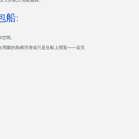
船:
和空間。
在周圍的島嶼浮潜或只是在船上閒逛——這完