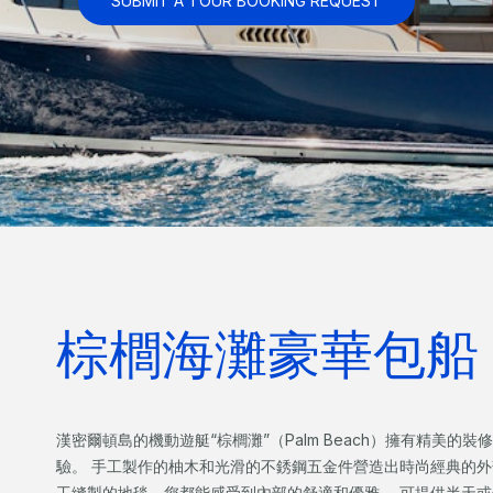
SUBMIT A TOUR BOOKING REQUEST
棕櫚海灘豪華包船
漢密爾頓島的機動遊艇“棕櫚灘”（Palm Beach）擁有精美
驗。 手工製作的柚木和光滑的不銹鋼五金件營造出時尚經典的外
工縫製的地毯，您都能感受到內部的舒適和優雅。 可提供半天