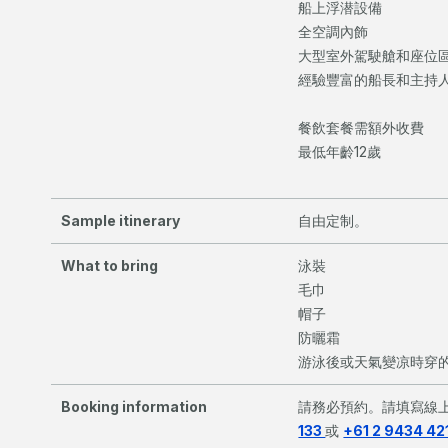
船上浮潜設備
全空調內飾
大型室外駕駛艙和座位
經驗豐富的船長和主持
餐飲套餐需額外收費
最低年齡12歲
Sample itinerary
自由定制。
What to bring
泳裝
毛巾
帽子
防曬霜
游泳後或天氣變凉時穿
Booking information
請務必預約。請填寫線
133
或
+61 2 9434 42