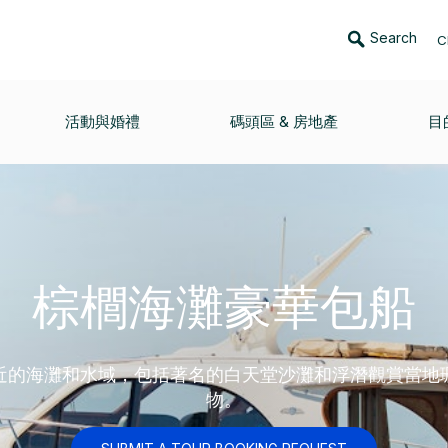
Search
C
活動與婚禮
碼頭區 & 房地產
目
棕櫚海灘豪華包船
近的海灘和水域，包括著名的白天堂沙灘和浮潛觀賞當地
物。