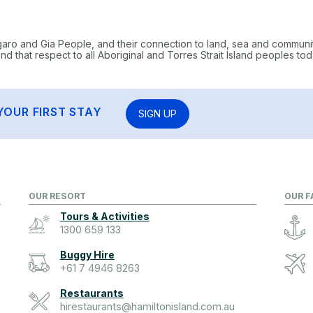
garo and Gia People, and their connection to land, sea and communi
 that respect to all Aboriginal and Torres Strait Island peoples tod
YOUR FIRST STAY
SIGN UP
OUR RESORT
OUR F
Tours & Activities
1300 659 133
Buggy Hire
+61 7 4946 8263
Restaurants
hirestaurants@hamiltonisland.com.au