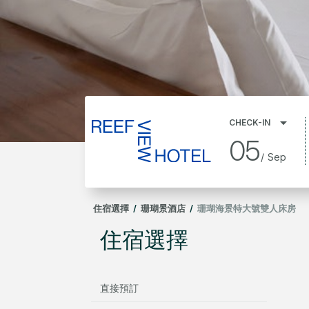
CHECK-IN
05
/
Sep
住宿選擇
/
珊瑚景酒店
/
珊瑚海景特大號雙人床房
住宿選擇
直接預訂