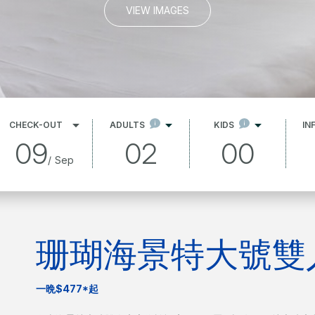
VIEW IMAGES
CHECK-OUT
ADULTS
KIDS
IN
09
02
00
/
Sep
珊瑚海景特大號雙
一晩$477*起