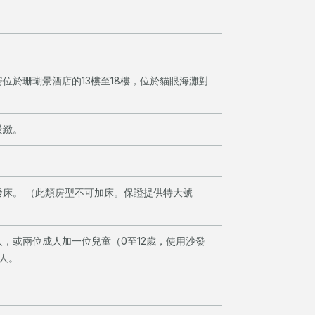
位於珊瑚景酒店的13樓至18樓，位於貓眼海灘對
景緻。
發床。 （此類房型不可加床。保證提供特大號
，或兩位成人加一位兒童（0至12歲，使用沙發
人。