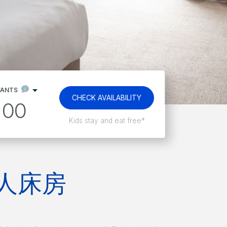
FANTS
CHECK AVAILABILITY
00
Best Price Guarantee!
人床房