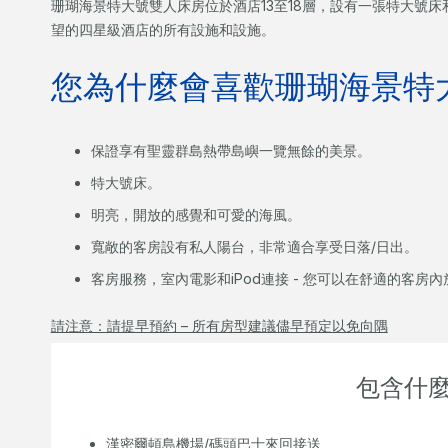
珊瑚海景特大號雙人床房位於酒店13至18層，設有一張特大號
望的四星級酒店的所有設施和設施。
您為什麼會喜歡珊瑚海景特
保證享有聖靈群島熱帶島嶼一覽無餘的美景。
特大號床。
明亮，開放的感覺和可愛的海風。
寬敞的客房設有私人陽台，非常適合享受日落/日出。
客房服務，室內電影和iPod連接 - 您可以在舒適的客房
請注意：請提早預約 – 所有房型建議儘早預定以免向隅
包含什麼
漢密爾頓島機場/碼頭巴士來回接送