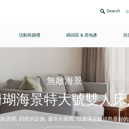
Search
C
活動與婚禮
碼頭區 & 房地產
目
無敵海景
珊瑚海景特大號雙人床
的房間, 四星的設施, 優良的服務, 以及漢密爾頓島最好