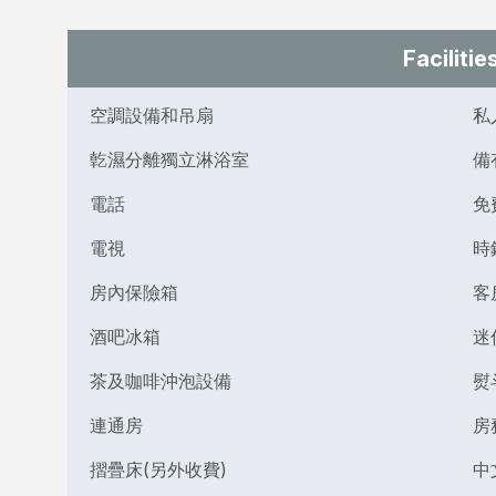
Facilitie
空調設備和吊扇
私
亁濕分離獨立淋浴室
備
電話
免
電視
時
房內保險箱
客
酒吧冰箱
迷
茶及咖啡沖泡設備
熨
連通房
房
摺疊床(另外收費)
中