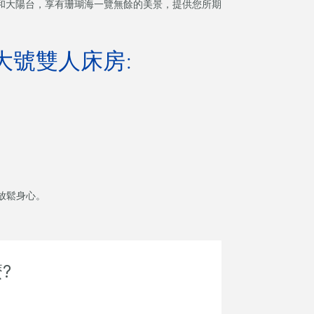
床和大陽台，享有珊瑚海一覽無餘的美景，提供您所期
大號雙人床房:
內放鬆身心。
?