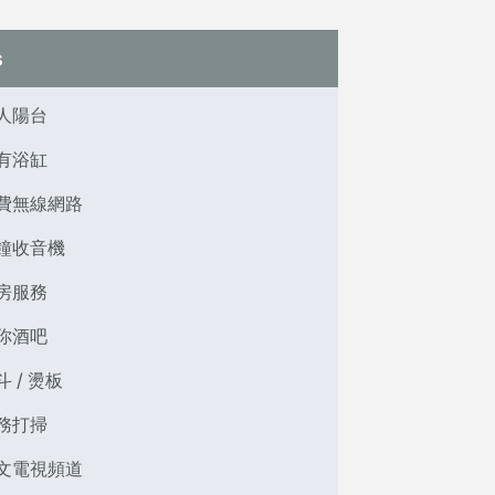
s
人陽台
有浴缸
費無線網路
鐘收音機
房服務
你酒吧
斗 / 燙板
務打掃
文電視頻道