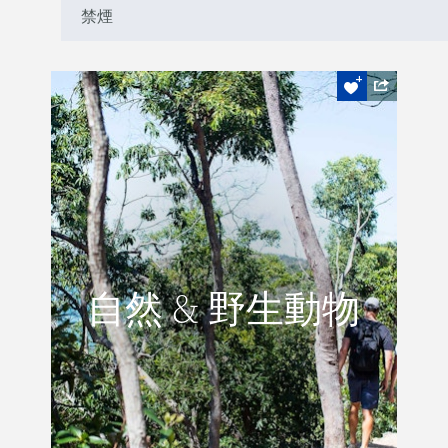
禁煙
打包一個野餐盒
自然 & 野生動物
自然 & 野生動物
探索幽靜，沙灘海灣，瞭望壯麗景色，或享
受寧靜的叢林野餐。
閱讀更多