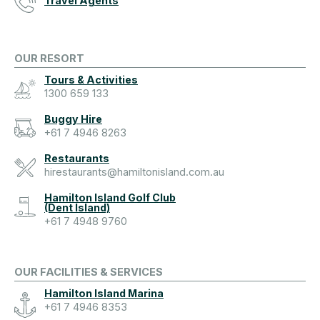
Travel Agents
OUR RESORT
Tours & Activities
1300 659 133
Buggy Hire
+61 7 4946 8263
Restaurants
hirestaurants@hamiltonisland.com.au
Hamilton Island Golf Club
(Dent Island)
+61 7 4948 9760
OUR FACILITIES & SERVICES
Hamilton Island Marina
+61 7 4946 8353