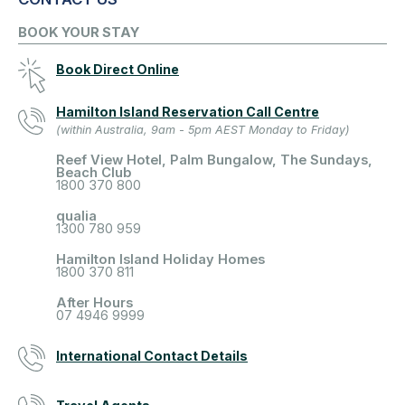
BOOK YOUR STAY
Book Direct Online
Hamilton Island Reservation Call Centre
(within Australia, 9am - 5pm AEST Monday to Friday)
Reef View Hotel, Palm Bungalow, The Sundays,
Beach Club
1800 370 800
qualia
1300 780 959
Hamilton Island Holiday Homes
1800 370 811
After Hours
07 4946 9999
International Contact Details