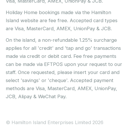
Visa, MasterCard, AMEX, UnionPay & JCB.
Holiday Home bookings made via the Hamilton
Island website are fee free. Accepted card types
are Visa, MasterCard, AMEX, UnionPay & JCB.
On the island, a non-refundable 1.25% surcharge
applies for all 'credit' and 'tap and go' transactions
made via credit or debit card. Fee free payments
can be made via EFTPOS upon your request to our
staff. Once requested, please insert your card and
select 'savings' or 'cheque'. Accepted payment
methods are Visa, MasterCard, AMEX, UnionPay,
JCB, Alipay & WeChat Pay.
© Hamilton Island Enterprises Limited 2026