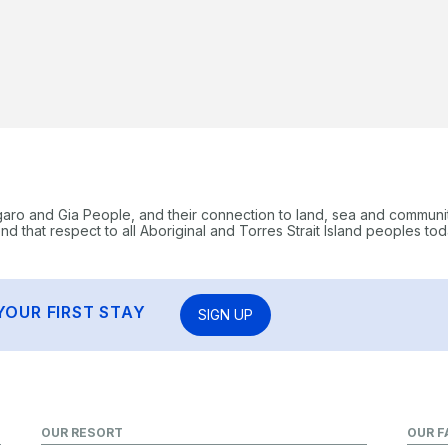
garo and Gia People, and their connection to land, sea and communi
 that respect to all Aboriginal and Torres Strait Island peoples tod
YOUR FIRST STAY
SIGN UP
OUR RESORT
OUR F