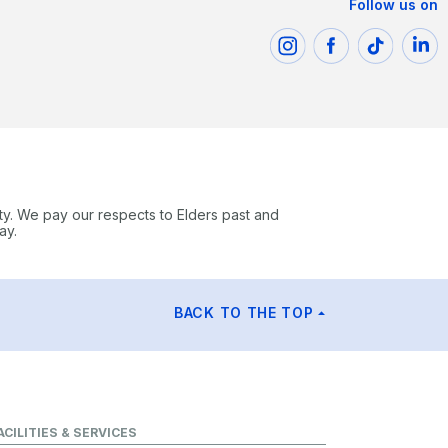
Follow us on
ty. We pay our respects to Elders past and
ay.
BACK TO THE TOP
ACILITIES & SERVICES