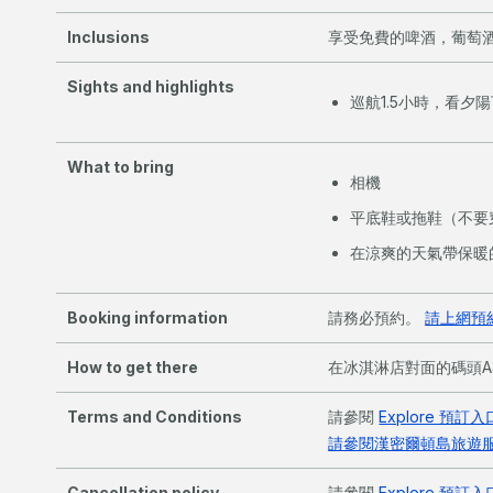
Inclusions
享受免費的啤酒，葡萄
Sights and highlights
巡航1.5小時，看夕
What to bring
相機
平底鞋或拖鞋（不要
在涼爽的天氣帶保暖
Booking information
請務必預約。
請上網預
How to get there
在冰淇淋店對面的碼頭A
Terms and Conditions
請參閱
Explore 預訂入
請參閱漢密爾頓島旅遊
Cancellation policy
請參閱
Explore 預訂入