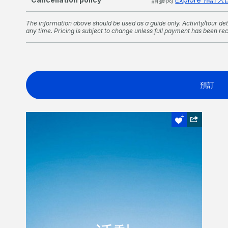
The information above should be used as a guide only. Activity/tour deta
any time. Pricing is subject to change unless full payment has been re
預訂
日落航行
活動