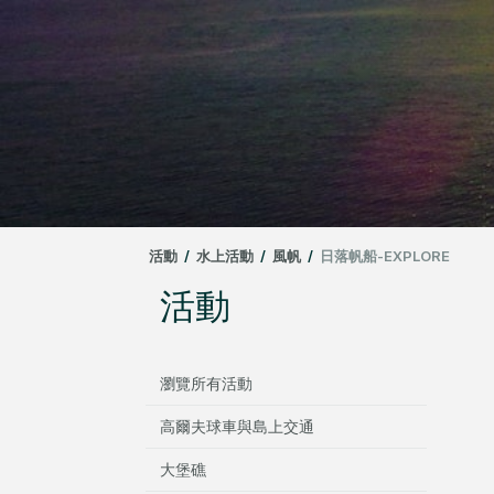
活動
/
水上活動
/
風帆
/
日落帆船-EXPLORE
活動
瀏覽所有活動
高爾夫球車與島上交通
大堡礁