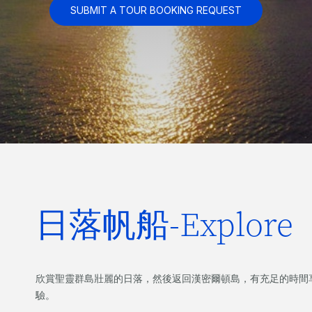
SUBMIT A TOUR BOOKING REQUEST
日落帆船-Explore
欣賞聖靈群島壯麗的日落，然後返回漢密爾頓島，有充足的時間
驗。