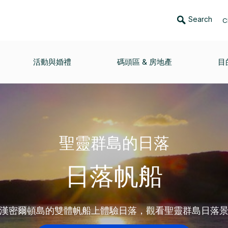
Search
C
活動與婚禮
碼頭區 & 房地產
目
聖靈群島的日落
日落帆船
漢密爾頓島的雙體帆船上體驗日落，觀看聖靈群島日落