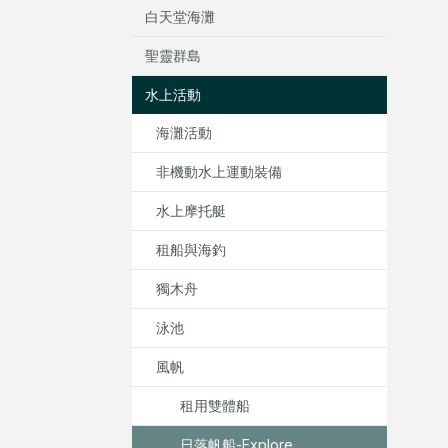
白天堂海灘
聖靈群島
水上活動
海灘活動
非機動水上運動裝備
水上摩托艇
租船與海釣
獨木舟
泳池
風帆
租用雙體船
日落帆船-Explore