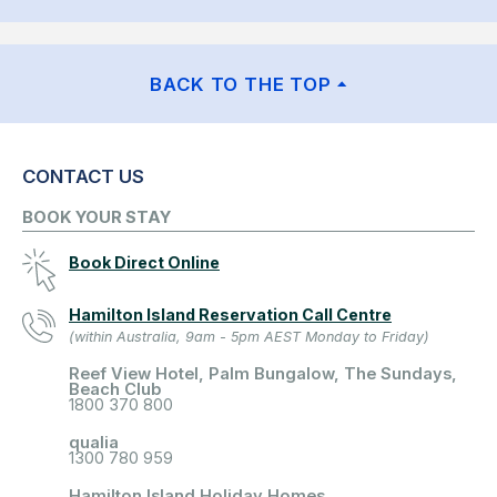
BACK TO THE TOP
CONTACT US
BOOK YOUR STAY
Book Direct Online
Hamilton Island Reservation Call Centre
(within Australia, 9am - 5pm AEST Monday to Friday)
Reef View Hotel, Palm Bungalow, The Sundays,
Beach Club
1800 370 800
qualia
1300 780 959
Hamilton Island Holiday Homes