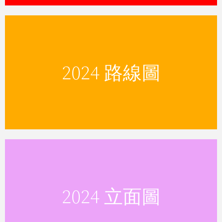
沿著道路，車道和步行道穿行在漢密爾頓
2024 路線圖
島起伏的路面
VIEW MAP
沿著穿過漢密爾頓島起伏的小徑和步道奔
2024 立面圖
跑。
查看