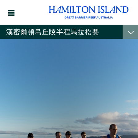
漢密爾頓島丘陵半程馬拉松賽