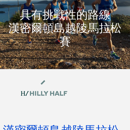
具有挑戰性的路線
漢密爾頓島越陵馬拉松
賽