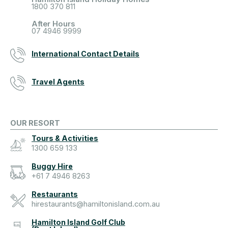
1800 370 811
After Hours
07 4946 9999
International Contact Details
Travel Agents
OUR RESORT
Tours & Activities
1300 659 133
Buggy Hire
+61 7 4946 8263
Restaurants
hirestaurants@hamiltonisland.com.au
Hamilton Island Golf Club