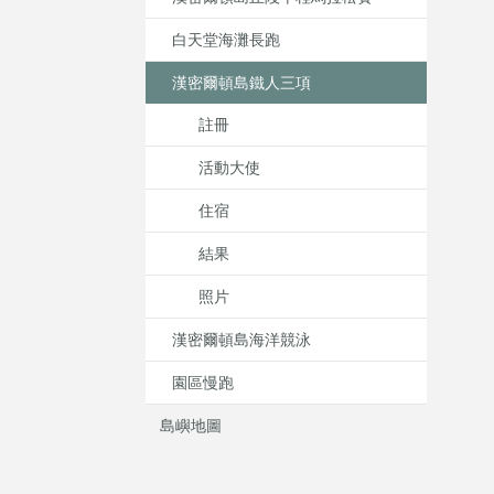
白天堂海灘長跑
漢密爾頓島鐵人三項
註冊
活動大使
住宿
結果
照片
漢密爾頓島海洋競泳
園區慢跑
島嶼地圖