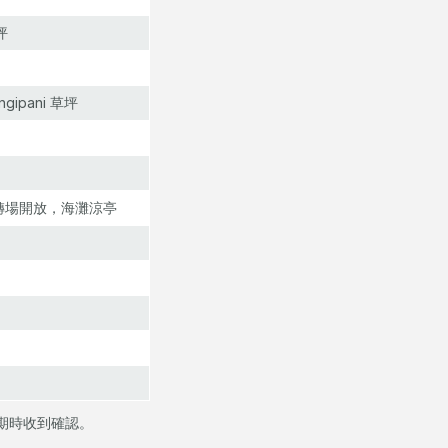
坪
pani 草坪
轉場開放，海灘涼亭
期時收到確認。