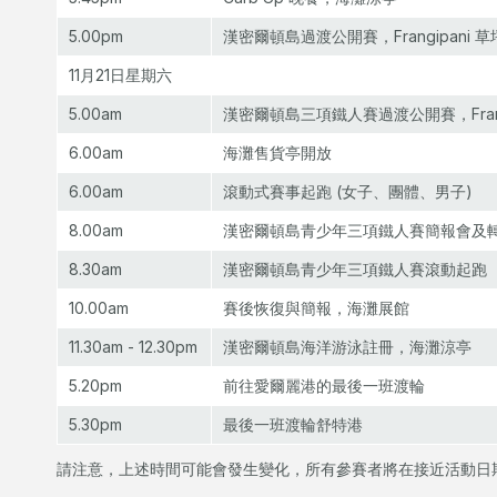
5.00pm
漢密爾頓島過渡公開賽，Frangipani 草
11月21日星期六
5.00am
漢密爾頓島三項鐵人賽過渡公開賽，Frangi
6.00am
海灘售貨亭開放
6.00am
滾動式賽事起跑 (女子、團體、男子)
8.00am
漢密爾頓島青少年三項鐵人賽簡報會及
8.30am
漢密爾頓島青少年三項鐵人賽滾動起跑
10.00am
賽後恢復與簡報，海灘展館
11.30am - 12.30pm
漢密爾頓島海洋游泳註冊，海灘涼亭
5.20pm
前往愛爾麗港的最後一班渡輪
5.30pm
最後一班渡輪舒特港
請注意，上述時間可能會發生變化，所有參賽者將在接近活動日