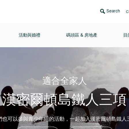
Search
C
活動與婚禮
碼頭區 & 房地產
目
適合全家人
漢密爾頓島鐵人三項
們也可以參與青少年組的活動，一起加入漢密爾頓島鐵人