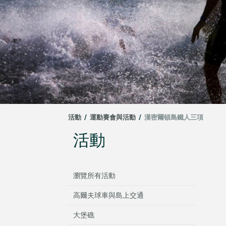
活動
/
運動賽會與活動
/
漢密爾頓島鐵人三項
活動
瀏覽所有活動
高爾夫球車與島上交通
大堡礁