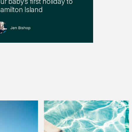
ur baby’s first holiday to
amilton Island
Jen Bishop