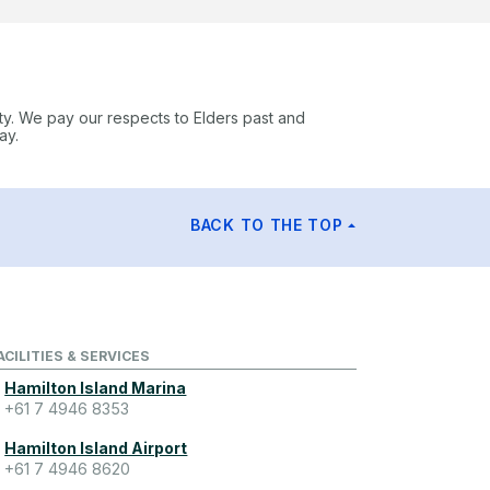
ty. We pay our respects to Elders past and
ay.
BACK TO THE TOP
ACILITIES & SERVICES
Hamilton Island Marina
+61 7 4946 8353
Hamilton Island Airport
+61 7 4946 8620