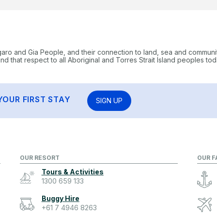
garo and Gia People, and their connection to land, sea and communi
 that respect to all Aboriginal and Torres Strait Island peoples tod
YOUR FIRST STAY
SIGN UP
OUR RESORT
OUR F
Tours & Activities
1300 659 133
Buggy Hire
+61 7 4946 8263