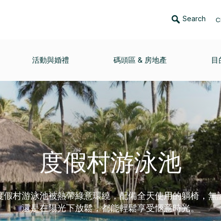
Search
C
活動與婚禮
碼頭區 & 房地產
目
度假村游泳池
度假村游泳池被熱帶綠意環繞，配備全天使用的躺椅，無
還是在陽光下放鬆，都能輕鬆享受愜意時光。