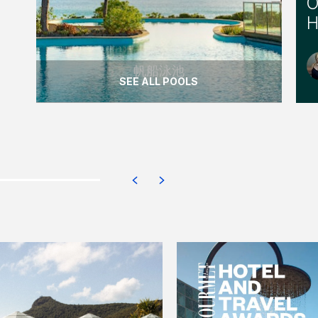
O
H
帆船泳池
SEE ALL POOLS