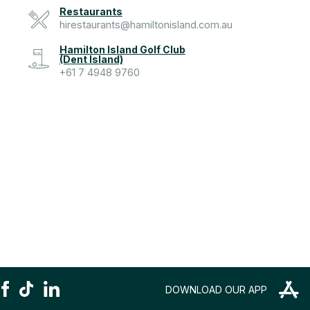
Restaurants
hirestaurants@hamiltonisland.com.au
Hamilton Island Golf Club
(Dent Island)
+61 7 4948 9760
DOWNLOAD OUR APP