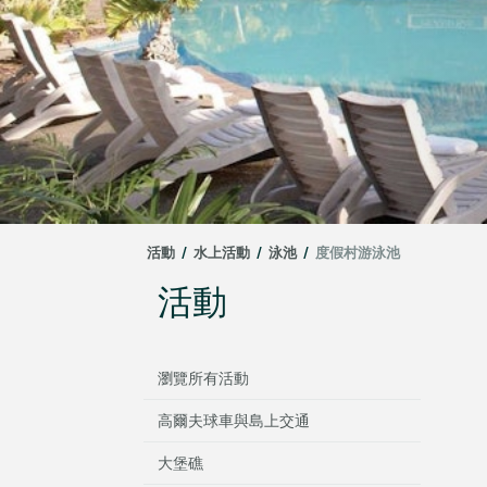
活動
/
水上活動
/
泳池
/
度假村游泳池
活動
瀏覽所有活動
高爾夫球車與島上交通
大堡礁