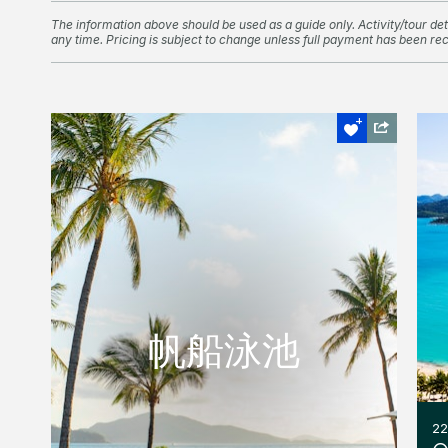
The information above should be used as a guide only. Activity/tour deta
any time. Pricing is subject to change unless full payment has been re
帆船泳池
帆船泳池
帆船泳池
帆船泳池位於帆船餐廳外，提供壯觀的沙灘
景色。
READ MORE
2