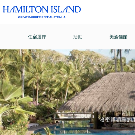
住宿選擇
活動
美酒佳餚
哈密爾頓島的