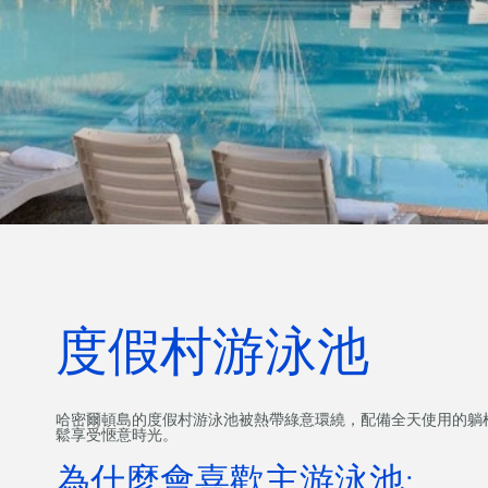
度假村游泳池
哈密爾頓島的度假村游泳池被熱帶綠意環繞，配備全天使用的躺
鬆享受愜意時光。
為什麼會喜歡主游泳池: