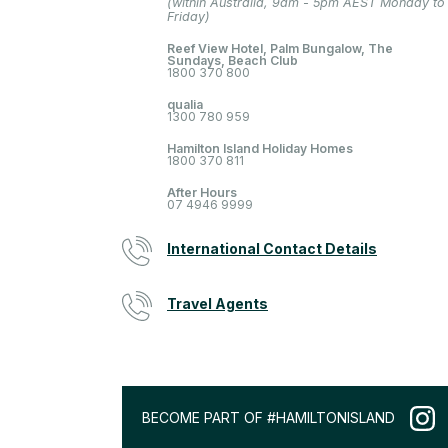
(within Australia, 9am - 5pm AEST Monday to
Friday)
Reef View Hotel, Palm Bungalow, The
Sundays, Beach Club
1800 370 800
qualia
1300 780 959
Hamilton Island Holiday Homes
1800 370 811
After Hours
07 4946 9999
International Contact Details
Travel Agents
BECOME PART OF #HAMILTONISLAND