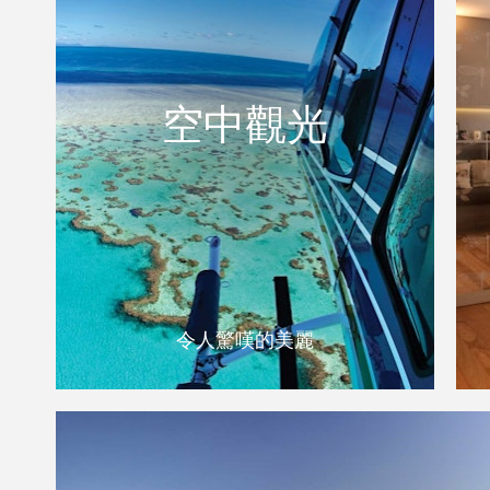
令人驚嘆的美麗
空中觀光
空中觀光
透過直升機或水上飛機的飛行看到漢密爾頓
島，大堡礁和聖靈島的令人瞠目結舌的規模
和美感。
READ MORE
令人驚嘆的美麗