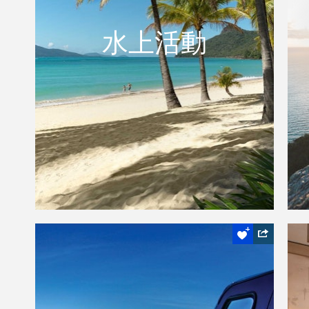
享受大海環繞的聖靈群島是拜訪漢密爾頓島
水上活動
最棒的事。您可以在珊瑚礁周圍浮潛，拜訪
世界知名的潛水點，在純淨的白沙灘玩海灘
設施，騎乘水上摩托車飛越大海，或是悠閒
的乘坐獨木舟靠近大自然。
閱讀更多