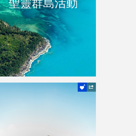
聖靈群島活動
看看是什麼讓這些獨特的群島及水域成為風
景如畫的度假勝地
查看活動項目