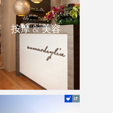
按摩 & 美容
按摩 & 美容
您可以在漢密爾頓島的Spa Wumurdaylin
或Spa qualia盡情的放鬆，享受和寵愛自
己。
閱讀更多