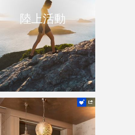
陸上活動
陸上活動
無論你是在尋找增加腎上腺素的冒險，或放
鬆的風景行程，漢密爾頓島提供各種適合所
有年齡層及體能能力的島嶼體驗。
閱讀更多