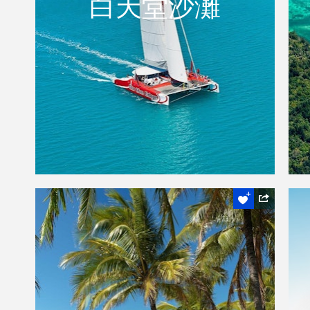
白天堂沙灘
位於大堡礁的中心地帶，白天堂沙灘是全世
界最美麗最未受汙染的沙灘之一。
閱讀更多
水上活動