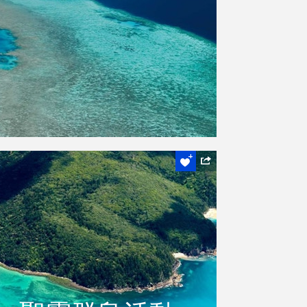
，漢密爾頓島
聖靈群島活動