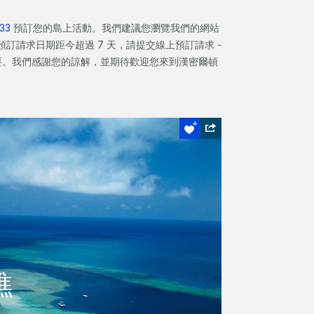
Prices
Prices
Prices
133
預訂您的島上活動。我們建議您瀏覽我們的網站
are
are
are
per
per
per
請求日期距今超過 7 天，請提交線上預訂請求 -
room,
room,
room,
要。我們感謝您的諒解，並期待歡迎您來到漢密爾頓
per
per
per
night
night
night
twin
twin
twin
share,
share,
share,
including
including
including
breakfast*.
breakfast*.
breakfast*.
No
No
No
Book
Book
Book
minimum
minimum
minimum
online
online
online
stay
stay
stay
now
now
now
required.
required.
required.
礁
礁
探索大堡礁區域最佳的基地