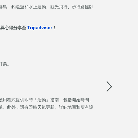
群島、釣魚遊和水上運動、觀光飛行、步行路徑以
動與心得分享至
Tripadvisor
！
1
1
1
Bedroom
Bedroom
Bedroom
Terrace
Terrace
Terrace
訂票。
Nightly
Nightly
Nightly
accommodation
accommodation
accommodation
rate
rate
rate
was
was
was
:
:
:
$820*
$820*
$820*
應用程式提供即時「活動」指南，包括開始時間、
Nightly
Nightly
Nightly
單。此外，還有即時天氣更新、詳細地圖和所有設
accommodation
accommodation
accommodation
rate
rate
rate
now:
now:
now:
$656*
$656*
$656*