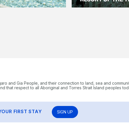
garo and Gia People, and their connection to land, sea and communi
 that respect to all Aboriginal and Torres Strait Island peoples tod
YOUR FIRST STAY
SIGN UP