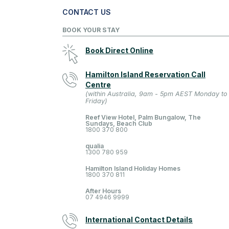
CONTACT US
BOOK YOUR STAY
Book Direct Online
Hamilton Island Reservation Call
Centre
(within Australia, 9am - 5pm AEST Monday to
Friday)
Reef View Hotel, Palm Bungalow, The
Sundays, Beach Club
1800 370 800
qualia
1300 780 959
Hamilton Island Holiday Homes
1800 370 811
After Hours
07 4946 9999
International Contact Details