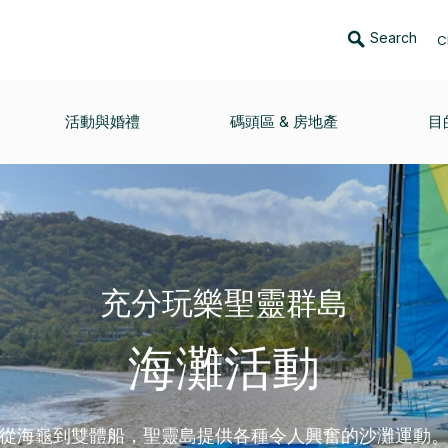
Search
C
活動與婚禮
碼頭區 & 房地產
目
充分玩樂聖靈群島
海灘活動
從海龜到雙體船，聖靈島提供各種令人興奮的沙灘運動