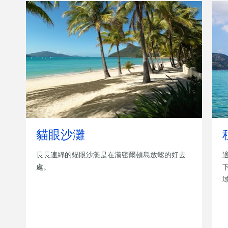
貓眼沙灘
長長連綿的貓眼沙灘是在漢密爾頓島放鬆的好去
處。