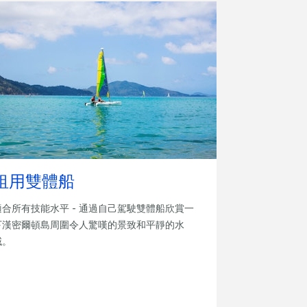
租用雙體船
適合所有技能水平 - 通過自己駕駛雙體船欣賞一
下漢密爾頓島周圍令人驚嘆的景致和平靜的水
域。