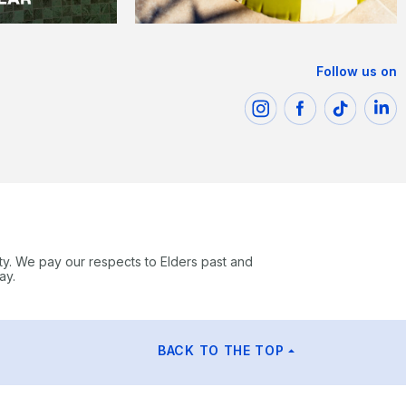
Follow us on
ty. We pay our respects to Elders past and
ay.
BACK TO THE TOP