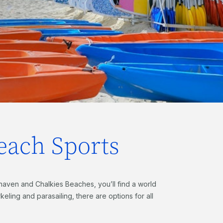
each Sports
aven and Chalkies Beaches, you’ll find a world
eling and parasailing, there are options for all