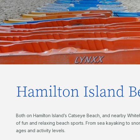
Hamilton Island B
Both on Hamilton Island’s Catseye Beach, and nearby Whiteh
of fun and relaxing beach sports. From sea kayaking to snork
ages and activity levels.