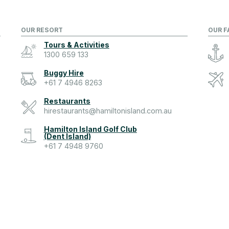
OUR RESORT
OUR F
Tours & Activities
1300 659 133
Buggy Hire
+61 7 4946 8263
Restaurants
hirestaurants@hamiltonisland.com.au
Hamilton Island Golf Club
(Dent Island)
+61 7 4948 9760