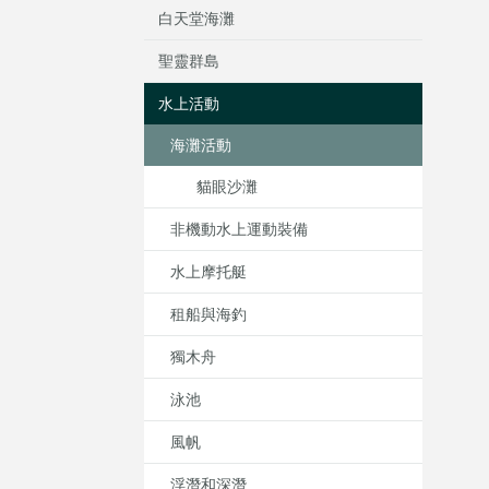
白天堂海灘
聖靈群島
水上活動
海灘活動
貓眼沙灘
非機動水上運動裝備
水上摩托艇
租船與海釣
獨木舟
泳池
風帆
浮潛和深潛