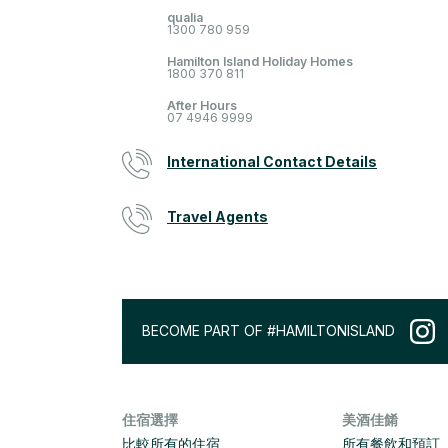
qualia
1300 780 959
Hamilton Island Holiday Homes
1800 370 811
After Hours
07 4946 9999
International Contact Details
Travel Agents
BECOME PART OF #HAMILTONISLAND
住宿選擇
美酒佳餚
比較所有的住宿
所有餐飲和預訂