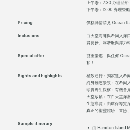
上午場：7:30 办理登船 → 
下午場：12:00 办理登船 →
Pricing
價格詳情請見 Ocean Raf
Inclusions
白天堂海灘與希爾入海
覽徒步、浮潛服與浮力
Special offer
雙重優惠 - 與任何 Oce
扣！
Sights and highlights
極致通行：獨家進入希
終身難忘景致：在希爾
珍貴野生觀察：有機會
天堂放鬆：在白天堂海
生態導覽：由環保導覽
真正的聖靈體驗：冒險
Sample itinerary
由 Hamilton Island