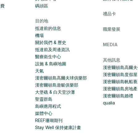
免費
碼頭區
禮品卡
目的地
抵達前的信息
職業發展
機場
關於我們 & 歷史
MEDIA
抵達前及周邊資訊
醫療衛生中心
其他訊息
設施 & 島嶼地圖
漢密爾頓島高爾夫
天氣
漢密爾頓島度假屋
漢密爾頓島高爾夫球俱樂部
漢密爾頓島帆船賽
漢密爾頓島遊艇俱樂部
漢密爾頓島房地產
大堡礁 & 白天堂沙灘
漢密爾頓島婚禮
聖靈群島
qualia
島嶼應用程式
媒體中心
REEF珊瑚期刊
Stay Well 保持健康計畫