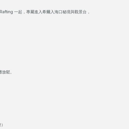
ean Rafting 一起，專屬進入希爾入海口秘境與觀景台，
灘放鬆。
整）