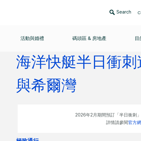
Search
C
灘與希爾灣
活動與婚禮
碼頭區 & 房地產
目
海洋快艇半日衝刺遊
與希爾灣
2026年2月期間預訂「半日衝刺
詳情請參閱
官方
極致通行