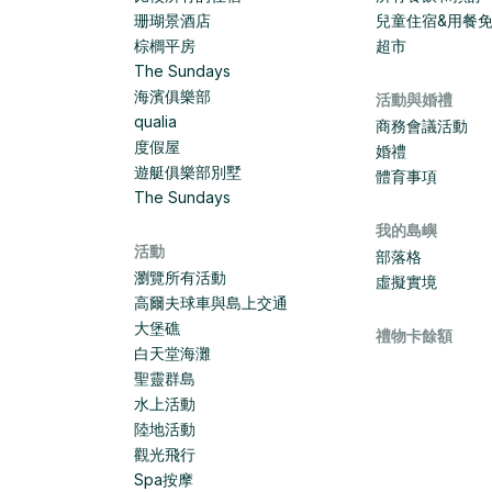
珊瑚景酒店
兒童住宿&用餐
棕櫚平房
超市
The Sundays
海濱俱樂部
活動與婚禮
qualia
商務會議活動
度假屋
婚禮
遊艇俱樂部別墅
體育事項
The Sundays
我的島嶼
活動
部落格
瀏覽所有活動
虛擬實境
高爾夫球車與島上交通
大堡礁
禮物卡餘額
白天堂海灘
聖靈群島
水上活動
陸地活動
觀光飛行
Spa按摩