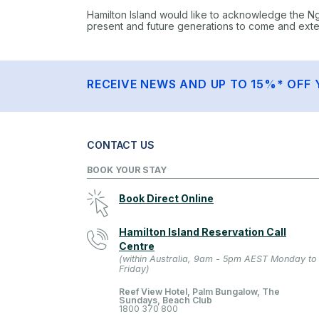
Hamilton Island would like to acknowledge the N
present and future generations to come and extend
RECEIVE NEWS AND UP TO 15%* OFF 
CONTACT US
BOOK YOUR STAY
Book Direct Online
Hamilton Island Reservation Call
Centre
(within Australia, 9am - 5pm AEST Monday to
Friday)
Reef View Hotel, Palm Bungalow, The
Sundays, Beach Club
1800 370 800