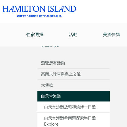
活動
/
白天堂海灘
/
海洋快艇半日衝刺遊 - 白天堂海
住宿選擇
活動
美酒佳餚
活動
瀏覽所有活動
高爾夫球車與島上交通
大堡礁
白天堂海灘
白天堂沙灘放鬆和燒烤一日遊
白天堂海灘希爾灣探索半日遊-
Explore