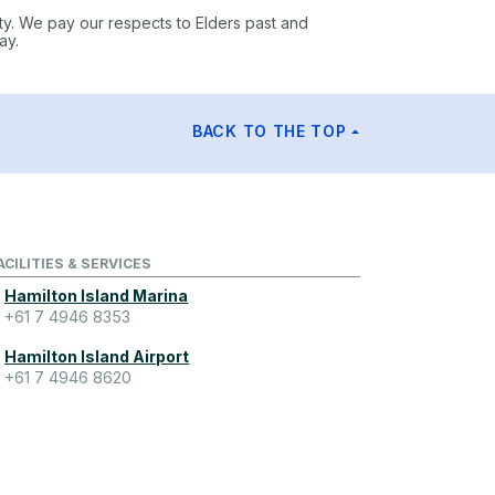
ty. We pay our respects to Elders past and
ay.
BACK TO THE TOP
ACILITIES & SERVICES
Hamilton Island Marina
+61 7 4946 8353
Hamilton Island Airport
+61 7 4946 8620