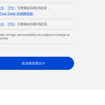
上午
・
下午
）完整條款與取消政策，
nd Tour Desk 的相關規範
。
上午
・
下午
）完整條款與取消政策。
ils, timings, and availability are subject to change at
ceived.
歡迎購買禮品卡