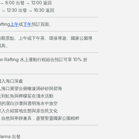
8:00 出發 → 12:00 返回
 12:30 出發 → 16:30 返回
ting
上午
或
下午
預訂頁面。
口觀景點、上午或下午茶、環保導遊、國家公園導
輔具。
an Rafting 水上運動行程組合預訂可享 10% 折
爾入海口深處
入海口展望台俯瞰漩渦矽砂與碧海
見到魟魚與檸檬鯊在淺水活動
灘的潔白沙灘與透明海水中放空
深入介紹當地生態與原住民文化
、自然與寧靜兼具，盡覽聖靈國家公園精粹
 Marina 出發