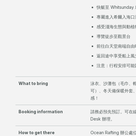
快艇至 Whitsunda
專屬進入希爾入海口
感受淺海生態與動植
導覽徒步至觀景台
前往白天堂南端自由
返回途中享受船上風
注意：行程安排可能
What to bring
泳衣、沙灘包（毛巾、
可）、冬天備保暖外套
感！
Booking information
請務必預先預訂。可在
Desk 辦理。
How to get there
Ocean Rafting 辦公處位