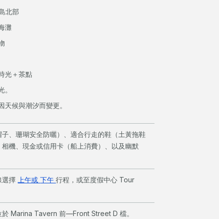
y 島北部
海灘
物
時光＋茶點
光。
因天候與潮汐而變更。
帽子、珊瑚安全防曬）、適合行走的鞋（土黃拖鞋
、相機、現金或信用卡（船上消費）、以及幽默
線選擇
上午或
下午
行程，或至度假中心 Tour
於 Marina Tavern 前—Front Street D 檔。