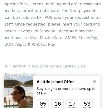
applies for all 'credit' and 'tap and go' transactions
made via credit or debit card. Fee free payments
can be made via EFTPOS upon your request to our
staff. Once requested, please insert your card and
select 'savings' or 'cheque'. Accepted payment
methods are Visa, MasterCard, AMEX, UnionPay,
JCB, Alipay & WeChat Pay.
© Hamilton Island Enterprises Limited 2026
Privacy Policy
Booking Conditions
Hamilton Island Soial Terms and Conditions