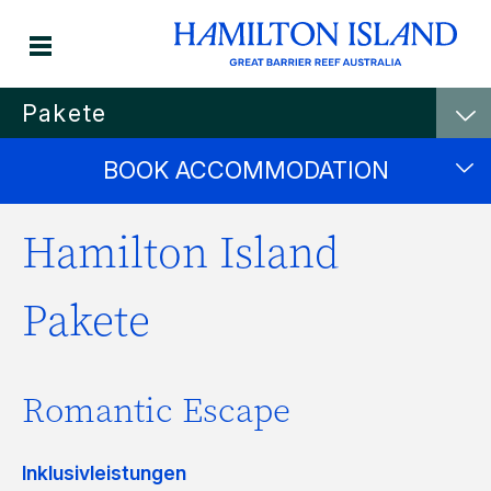
Pakete
BOOK ACCOMMODATION
Hamilton Island
Pakete
Romantic Escape
Inklusivleistungen