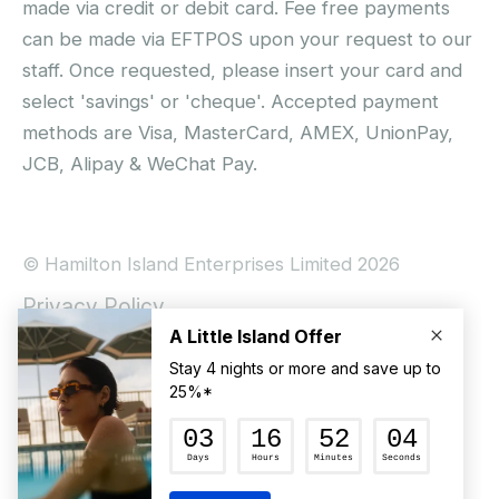
made via credit or debit card. Fee free payments
can be made via EFTPOS upon your request to our
staff. Once requested, please insert your card and
select 'savings' or 'cheque'. Accepted payment
methods are Visa, MasterCard, AMEX, UnionPay,
JCB, Alipay & WeChat Pay.
© Hamilton Island Enterprises Limited 2026
Privacy Policy
Booking Conditions
Hamilton Island Soial Terms and Conditions
Terms of Use