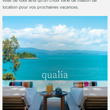
villas de luxe ainsi qu’un choix varié de maison de
location pour vos prochaines vacances.
Grande barrière de corail
qualia
qualia
qualia est une expression australienne unique
du luxe de classe mondiale, situé sur la
pointe nord la plus isolée de l'île Hamilton.
EN SAVOIR PLUS