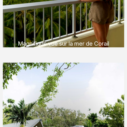
jardins paysagers ou une vue à vous couper
le souffle de la mer de Corail.
EN SAVOIR PLUS
Magnifique vue sur la mer de Corail
Zone de jardins tropicaux
Palm Bungalows