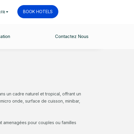
BOOK HOTELS
FR
FANTS
CHECK AVAILABILITY
00
Flexible cancellations
ation
Contactez Nous
 un cadre naturel et tropical, offrant un
micro onde, surface de cuisson, minibar,
t amenagées pour couples ou familles