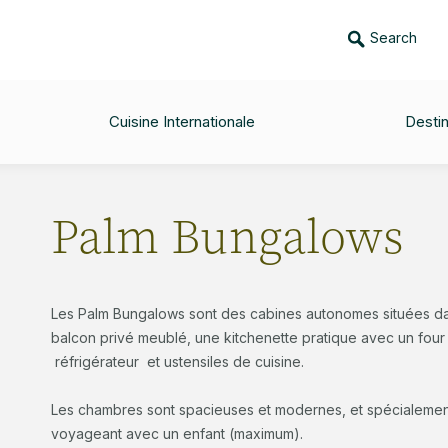
Search
CHECK-OUT
ADULTS
KIDS
IN
09
02
00
/
Sep
Cuisine Internationale
Destin
Palm Bungalows
Les Palm Bungalows sont des cabines autonomes situées dans
balcon privé meublé, une kitchenette pratique avec un four 
réfrigérateur et ustensiles de cuisine.
Les chambres sont spacieuses et modernes, et spécialemen
voyageant avec un enfant (maximum).