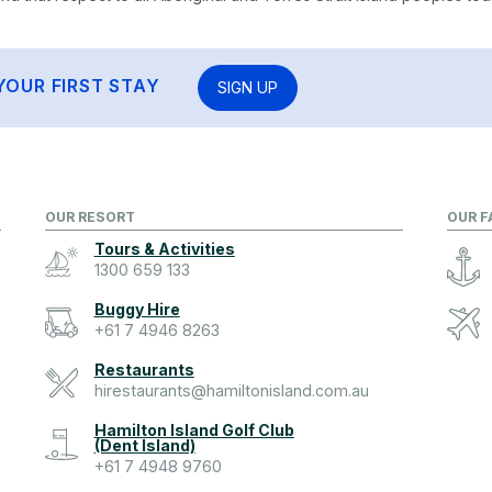
YOUR FIRST STAY
SIGN UP
OUR RESORT
OUR F
Tours & Activities
1300 659 133
Buggy Hire
+61 7 4946 8263
Restaurants
hirestaurants@hamiltonisland.com.au
Hamilton Island Golf Club
(Dent Island)
+61 7 4948 9760