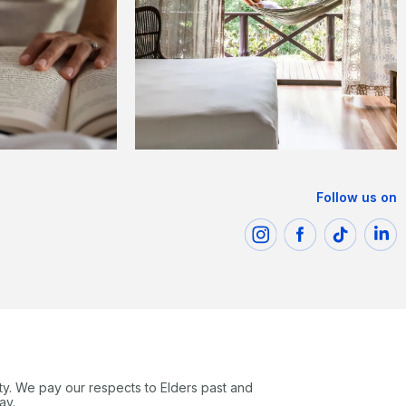
Follow us on
ty. We pay our respects to Elders past and
ay.