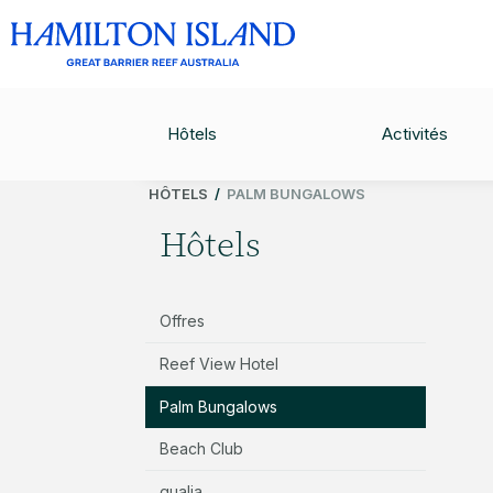
HOTELS
CHECK-IN
05
/
Sep
HOLIDAY HOMES
Hôtels
Activités
HÔTELS
/
PALM BUNGALOWS
Hôtels
Offres
Reef View Hotel
Palm Bungalows
Beach Club
qualia