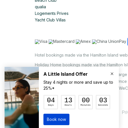
Beach Club
qualia
Logements Prives
Yacht Club Villas
Hotel bookings made via the Hamilton Island web
Holiday Home bookings made via the Hamilton Is
On the island, a non-refundable 1.25% surcharge 
via EFTPOS upon your request to our staff. Once
MasterCard, AMEX, UnionPay, JCB, Alipay & WeC
Pr
© Hamilton Island Enterprises Limited 2026