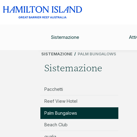
HOTELS
CHECK-IN
05
/
Sep
HOLIDAY HOMES
Sistemazione
Atti
SISTEMAZIONE
/
PALM BUNGALOWS
Sistemazione
Pacchetti
Reef View Hotel
Palm Bungalows
Beach Club
qualia