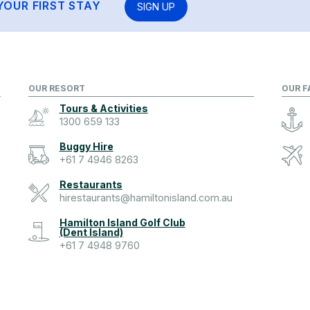
YOUR FIRST STAY
SIGN UP
OUR RESORT
OUR F
Tours & Activities
1300 659 133
Buggy Hire
+61 7 4946 8263
Restaurants
hirestaurants@hamiltonisland.com.au
Hamilton Island Golf Club
(Dent Island)
+61 7 4948 9760