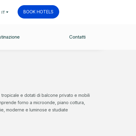
BOOK HOTELS
IT
FANTS
CHECK AVAILABILITY
00
Free non-motorised watersports
tinazione
Contatti
tropicale e dotati di balcone privato e mobili
mprende forno a microonde, piano cottura,
pie, moderne e luminose e studiate