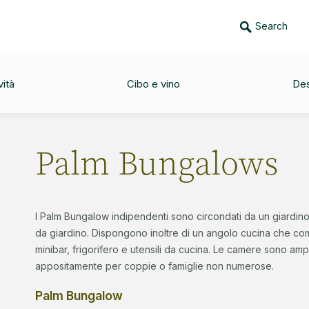
Search
CHECK-OUT
ADULTS
KIDS
IN
09
02
00
/
Sep
vità
Cibo e vino
Des
Palm Bungalows
I Palm Bungalow indipendenti sono circondati da un giardino 
da giardino. Dispongono inoltre di un angolo cucina che co
minibar, frigorifero e utensili da cucina. Le camere sono am
appositamente per coppie o famiglie non numerose.
Palm Bungalow