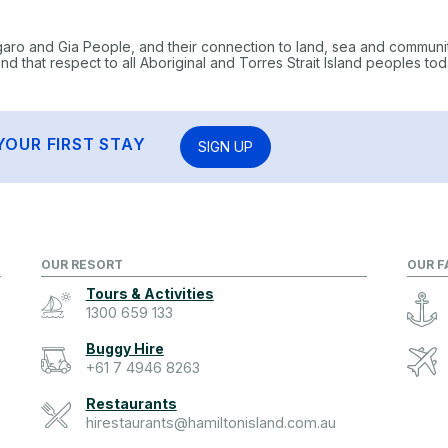
garo and Gia People, and their connection to land, sea and communi
 that respect to all Aboriginal and Torres Strait Island peoples tod
YOUR FIRST STAY
SIGN UP
OUR RESORT
OUR F
Tours & Activities
1300 659 133
Buggy Hire
+61 7 4946 8263
Restaurants
hirestaurants@hamiltonisland.com.au