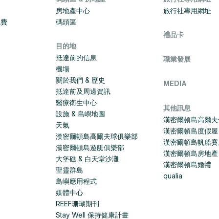
房地產中心
旅行社專用網址
免費
碼頭區
禮品卡
目的地
抵達前的信息
職業發展
機場
關於我們 & 歷史
MEDIA
抵達前及周邊資訊
醫療衛生中心
其他訊息
設施 & 島嶼地圖
漢密爾頓島高爾夫
天氣
漢密爾頓島度假屋
漢密爾頓島高爾夫球俱樂部
漢密爾頓島帆船賽
漢密爾頓島遊艇俱樂部
漢密爾頓島房地產
大堡礁 & 白天堂沙灘
漢密爾頓島婚禮
聖靈群島
qualia
島嶼應用程式
媒體中心
REEF珊瑚期刊
Stay Well 保持健康計畫