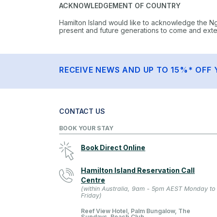
ACKNOWLEDGEMENT OF COUNTRY
Hamilton Island would like to acknowledge the N
present and future generations to come and extend
RECEIVE NEWS AND UP TO 15%* OFF 
CONTACT US
BOOK YOUR STAY
Book Direct Online
Hamilton Island Reservation Call
Centre
(within Australia, 9am - 5pm AEST Monday to
Friday)
Reef View Hotel, Palm Bungalow, The
Sundays, Beach Club