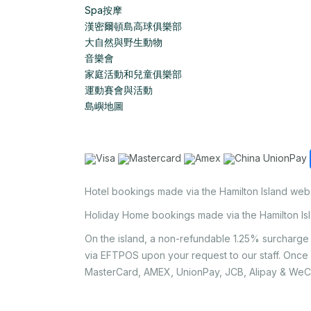
Spa按摩
漢密爾頓島高球俱樂部
大自然與野生動物
音樂會
家庭活動和兒童俱樂部
運動賽會與活動
島嶼地圖
Hotel bookings made via the Hamilton Island web
Holiday Home bookings made via the Hamilton Is
On the island, a non-refundable 1.25% surcharge 
via EFTPOS upon your request to our staff. Once
MasterCard, AMEX, UnionPay, JCB, Alipay & WeC