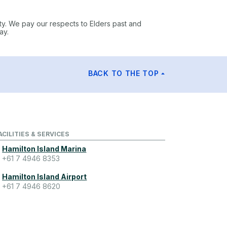
ty. We pay our respects to Elders past and
ay.
BACK TO THE TOP
ACILITIES & SERVICES
Hamilton Island Marina
+61 7 4946 8353
Hamilton Island Airport
+61 7 4946 8620