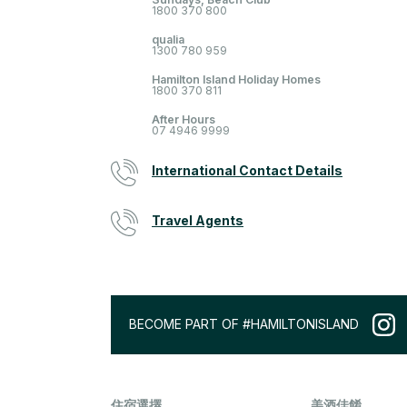
1800 370 800
qualia
1300 780 959
Hamilton Island Holiday Homes
1800 370 811
After Hours
07 4946 9999
International Contact Details
Travel Agents
BECOME PART OF #HAMILTONISLAND
住宿選擇
美酒佳餚