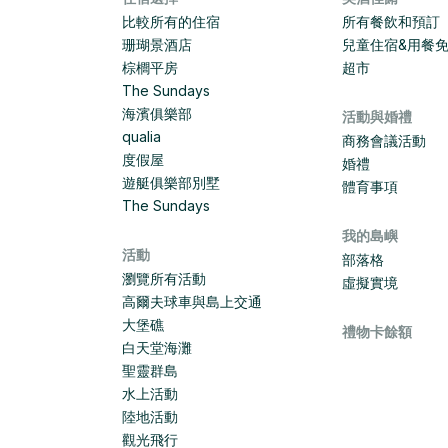
比較所有的住宿
所有餐飲和預訂
珊瑚景酒店
兒童住宿&用餐
棕櫚平房
超市
The Sundays
海濱俱樂部
活動與婚禮
qualia
商務會議活動
度假屋
婚禮
遊艇俱樂部別墅
體育事項
The Sundays
我的島嶼
活動
部落格
瀏覽所有活動
虛擬實境
高爾夫球車與島上交通
大堡礁
禮物卡餘額
白天堂海灘
聖靈群島
水上活動
陸地活動
觀光飛行