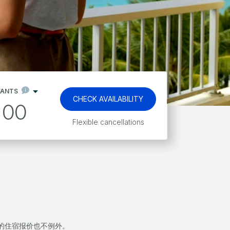
FANTS
CHECK AVAILABILITY
00
Flexible cancellations
岛的住宿报价也不例外。