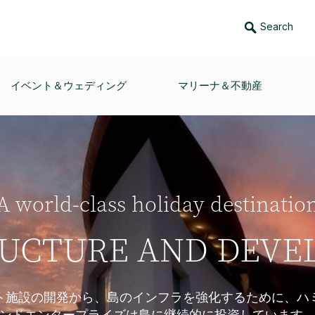
Search
イベント＆ウェディング
マリーナ＆不動産
A world-class holiday destinatio
RUCTURE AND DEVE
ト施設の開発から、島のインフラを強化するために、ハ
ンドエンタープライズは島に継続的に投資しています