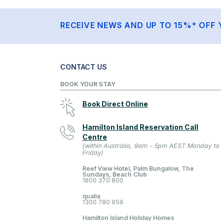
RECEIVE NEWS AND UP TO 15%* OFF 
CONTACT US
BOOK YOUR STAY
Book Direct Online
Hamilton Island Reservation Call
Centre
(within Australia, 9am - 5pm AEST Monday to
Friday)
Reef View Hotel, Palm Bungalow, The
Sundays, Beach Club
1800 370 800
qualia
1300 780 959
Hamilton Island Holiday Homes