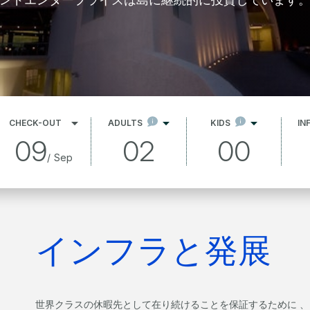
CHECK-OUT
ADULTS
KIDS
IN
09
02
00
/
Sep
インフラと発展
世界クラスの休暇先として在り続けることを保証するために 、