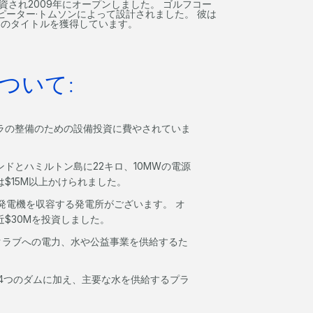
資され2009年にオープンしました。 ゴルフコー
ーター·トムソンによって設計されました。 彼は
５つのタイトルを獲得しています。
ついて:
ラの整備のための設備投資に費やされていま
ドとハミルトン島に22キロ、10MWの電源
$15M以上かけられました。
ル発電機を収容する発電所がございます。 オ
$30Mを投資しました。
フクラブへの電力、水や公益事業を供給するた
。
の4つのダムに加え、主要な水を供給するプラ