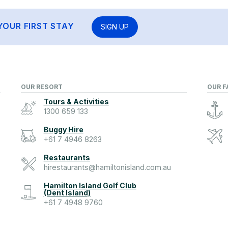
YOUR FIRST STAY
SIGN UP
OUR RESORT
OUR F
Tours & Activities
1300 659 133
Buggy Hire
+61 7 4946 8263
Restaurants
hirestaurants@hamiltonisland.com.au
Hamilton Island Golf Club
(Dent Island)
+61 7 4948 9760