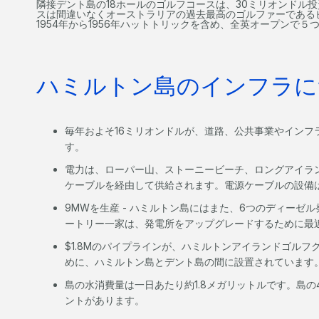
隣接デント島の18ホールのゴルフコースは、30ミリオンドル投
スは間違いなくオーストラリアの過去最高のゴルファーであるピ
1954年から1956年ハットトリックを含め、全英オープンで
ハミルトン島のインフラに
毎年およそ16ミリオンドルが、道路、公共事業やインフ
す。
電力は、ローパー山、ストーニービーチ、ロングアイラン
ケーブルを経由して供給されます。電源ケーブルの設備は
9MWを生産 - ハミルトン島にはまた、6つのディーゼ
ートリー一家は、発電所をアップグレードするために最近
$1.8Mのパイプラインが、ハミルトンアイランドゴル
めに、ハミルトン島とデント島の間に設置されています
島の水消費量は一日あたり約1.8メガリットルです。島
ントがあります。