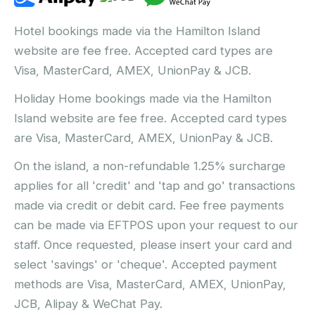
Hotel bookings made via the Hamilton Island
website are fee free. Accepted card types are
Visa, MasterCard, AMEX, UnionPay & JCB.
Holiday Home bookings made via the Hamilton
Island website are fee free. Accepted card types
are Visa, MasterCard, AMEX, UnionPay & JCB.
On the island, a non-refundable 1.25% surcharge
applies for all 'credit' and 'tap and go' transactions
made via credit or debit card. Fee free payments
can be made via EFTPOS upon your request to our
staff. Once requested, please insert your card and
select 'savings' or 'cheque'. Accepted payment
methods are Visa, MasterCard, AMEX, UnionPay,
JCB, Alipay & WeChat Pay.