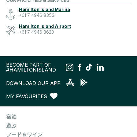
OUR FACILITIES & SERVICES
Hamilton Island Marina
+61 7 4946 8353
Hamilton Island Airport
+61 7 4946 8620
BECOME PART OF
#HAMILTONISLAND
DOWNLOAD OUR APP
MY FAVOURITES
宿泊
遊ぶ
フード＆ワイン