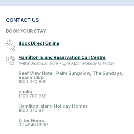
CONTACT US
BOOK YOUR STAY
Book Direct Online
Hamilton Island Reservation Call Centre
(within Australia, 9am - 5pm AEST Monday to Friday)
Reef View Hotel, Palm Bungalow, The Sundays,
Beach Club
1800 370 800
qualia
1300 780 959
Hamilton Island Holiday Homes
1800 370 811
After Hours
07 4946 9999