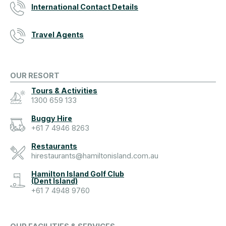
International Contact Details
Travel Agents
OUR RESORT
Tours & Activities
1300 659 133
Buggy Hire
+61 7 4946 8263
Restaurants
hirestaurants@hamiltonisland.com.au
Hamilton Island Golf Club
(Dent Island)
+61 7 4948 9760