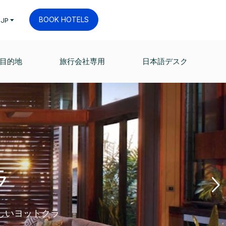
BOOK HOTELS
JP
目的地
旅行会社専用
日本語デスク
ラ
しいヨットクラ