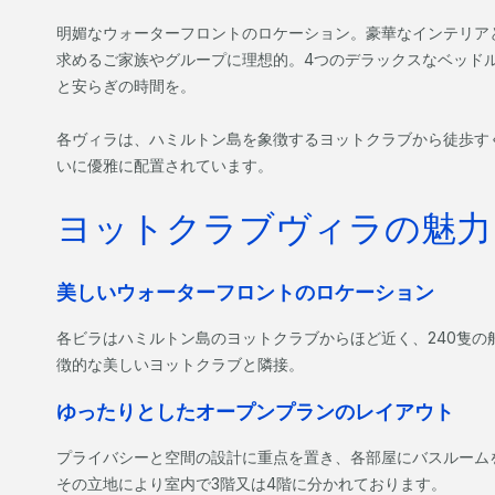
明媚なウォーターフロントのロケーション。豪華なインテリア
求めるご家族やグループに理想的。4つのデラックスなベッド
と安らぎの時間を。
各ヴィラは、ハミルトン島を象徴するヨットクラブから徒歩すぐ
いに優雅に配置されています。
ヨットクラブヴィラの魅力
美しいウォーターフロントのロケーション
各ビラはハミルトン島のヨットクラブからほど近く、240隻の
徴的な美しいヨットクラブと隣接。
ゆったりとしたオープンプランのレイアウト
プライバシーと空間の設計に重点を置き、各部屋にバスルーム
その立地により室内で3階又は4階に分かれております。