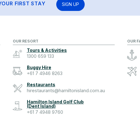
YOUR FIRST STAY
SIGN UP
OUR RESORT
OUR F
Tours & Activities
1300 659 133
Buggy Hire
+61 7 4946 8263
Restaurants
hirestaurants@hamiltonisland.com.au
Hamilton Island Golf Club
(Dent Island)
+61 7 4948 9760