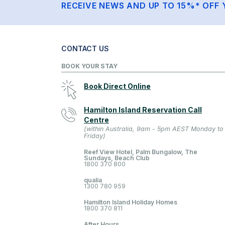
RECEIVE NEWS AND UP TO 15%* OFF 
CONTACT US
BOOK YOUR STAY
Book Direct Online
Hamilton Island Reservation Call
Centre
(within Australia, 9am - 5pm AEST Monday to
Friday)
Reef View Hotel, Palm Bungalow, The
Sundays, Beach Club
1800 370 800
qualia
1300 780 959
Hamilton Island Holiday Homes
1800 370 811
After Hours