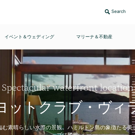
Search
イベント＆ウェディング
マリーナ＆不動産
Spectacular waterfront location
ヨットクラブ・ヴィ
臨む素晴らしい水際の景観。ハミルトン島の象徴たる美
ブに隣接