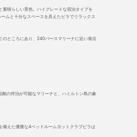
と素晴らしい景色。ハイグレードな宿泊タイプを
ルームと十分なスペースを具えたビラでリラックス
のところにあり、240バースマリーナに近い海沿
船舶の停泊が可能なマリーナと、ハミルトン島の象
を備えた優雅な4ベッドルームヨットクラブビラは