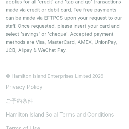
applies for all 'credit' and 'tap and go' transactions
made via credit or debit card. Fee free payments
can be made via EFTPOS upon your request to our
staff. Once requested, please insert your card and
select 'savings' or 'cheque'. Accepted payment
methods are Visa, MasterCard, AMEX, UnionPay,
JCB, Alipay & WeChat Pay.
© Hamilton Island Enterprises Limited 2026
Privacy Policy
ご予約条件
Hamilton Island Soial Terms and Conditions
Terms of Use