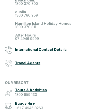
Beach Club
1800 370 800
qualia
1300 780 959
Hamilton Island Holiday Homes
1800 370 811
After Hours
07 4946 9999
International Contact Details
Travel Agents
OUR RESORT
Tours & Activities
1300 659 133
Buggy Hire
+61 7 4946 8263