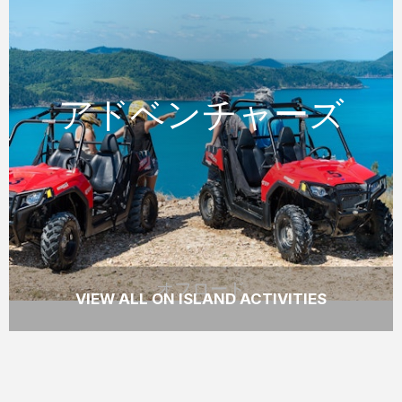
オフロード
アドベンチャーズ
アドベンチャーズ
ハミルトン島のATVツアーであまり知られて
いない場所に行き、素晴らしい景色をお楽し
みください。
READ MORE
オフロード
VIEW ALL ON ISLAND ACTIVITIES