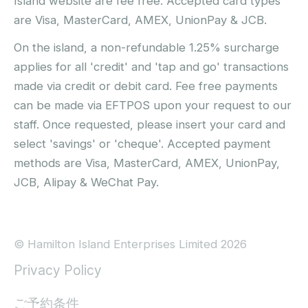
Island website are fee free. Accepted card types
are Visa, MasterCard, AMEX, UnionPay & JCB.
On the island, a non-refundable 1.25% surcharge
applies for all 'credit' and 'tap and go' transactions
made via credit or debit card. Fee free payments
can be made via EFTPOS upon your request to our
staff. Once requested, please insert your card and
select 'savings' or 'cheque'. Accepted payment
methods are Visa, MasterCard, AMEX, UnionPay,
JCB, Alipay & WeChat Pay.
© Hamilton Island Enterprises Limited 2026
Privacy Policy
ご予約条件