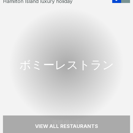
賞獲得した
ボミーレストラン
ボミーレストラン
季節のメニューをそろえた水辺のボミーレス
トランはハミルトン島でのお食事で記憶に残
る場所のひとつです。
READ MORE
賞獲得した
VIEW ALL RESTAURANTS