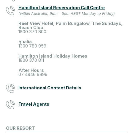
Hamilton Island Reservation Call Centre
(within Australia, 9am - 5pm AEST Monday to Friday)
Reef View Hotel, Palm Bungalow, The Sundays,
Beach Club
1800 370 800
qualia
1300 780 959
Hamilton Island Holiday Homes
1800 370 811
After Hours
07 4946 9999
International Contact Details
Travel Agents
OUR RESORT