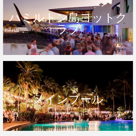
ハミルトン島ヨットク
ハミルトン島ヨットクラブ
ラブ
メインプール
メインプール