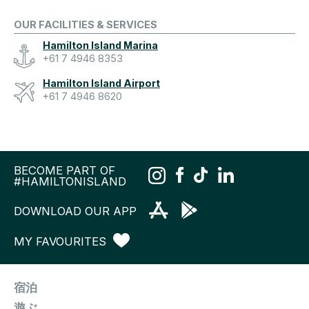
OUR FACILITIES & SERVICES
Hamilton Island Marina
+61 7 4946 8353
Hamilton Island Airport
+61 7 4946 8620
BECOME PART OF
#HAMILTONISLAND
DOWNLOAD OUR APP
MY FAVOURITES
宿泊
遊ぶ