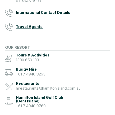
07 4946 9999
International Contact Details
Travel Agents
OUR RESORT
Tours & Activities
1300 659 133
Buggy Hire
+61 7 4946 8263
Restaurants
hirestaurants@hamiltonisland.com.au
Hamilton Island Golf Club
(Dent Island)
+61 7 4948 9760