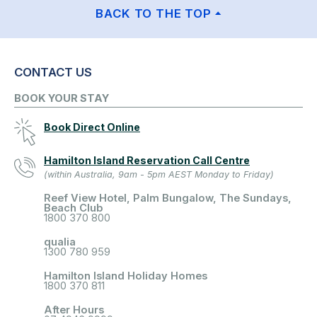
BACK TO THE TOP
CONTACT US
BOOK YOUR STAY
Book Direct Online
Hamilton Island Reservation Call Centre
(within Australia, 9am - 5pm AEST Monday to Friday)
Reef View Hotel, Palm Bungalow, The Sundays,
Beach Club
1800 370 800
qualia
1300 780 959
Hamilton Island Holiday Homes
1800 370 811
After Hours